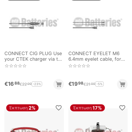
CONNECT CIG PLUG Use
CONNECT EYELET M6
your CTEK charger via the
6.4mm eyelet cable, for
12V socket 56-263
quick and easy
connection without
clamps
€
16
€
19
88
98
€
22
€
21
-23%
-5%
00
00
2%
17%
Έκπτωση
Έκπτωση