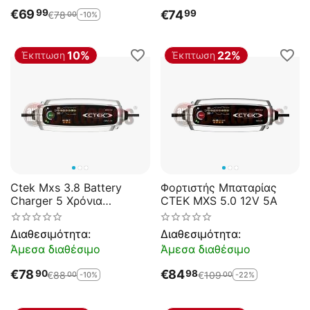
€
69
99
€
74
99
€
78
-10%
00
10%
22%
Έκπτωση
Έκπτωση
Ctek Mxs 3.8 Battery
Φορτιστής Μπαταρίας
Charger 5 Χρόνια
CTEK MXS 5.0 12V 5A
Εγγύηση
Διαθεσιμότητα:
Διαθεσιμότητα:
Άμεσα διαθέσιμο
Άμεσα διαθέσιμο
€
78
€
84
90
98
€
88
€
109
-10%
-22%
00
00