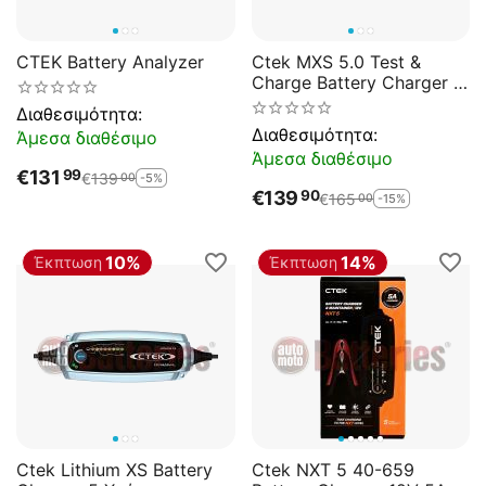
CTEK Battery Analyzer
Ctek MXS 5.0 Test &
Charge Battery Charger 5
Χρόνια Εγγύηση
Διαθεσιμότητα:
Διαθεσιμότητα:
Άμεσα διαθέσιμο
Άμεσα διαθέσιμο
€
131
99
€
139
-5%
00
€
139
90
€
165
-15%
00
10%
14%
Έκπτωση
Έκπτωση
Ctek Lithium XS Battery
Ctek NXT 5 40-659