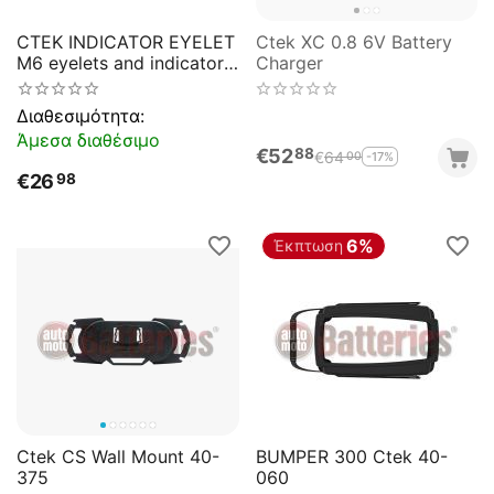
CTEK INDICATOR EYELET
Ctek XC 0.8 6V Battery
M6 eyelets and indicator
Charger
panel to check battery
status
Διαθεσιμότητα:
Άμεσα διαθέσιμο
€
52
88
€
64
-17%
00
€
26
98
6%
Έκπτωση
Ctek CS Wall Mount 40-
BUMPER 300 Ctek 40-
375
060