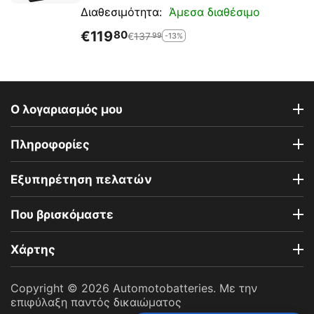
Άμεσα διαθέσιμο
Διαθεσιμότητα:
Έτσι, όποιος τύπος οχήματος έχετε, υπάρχει
πάντα ένας φορτιστής
CTEK
για μεγιστοποίηση
€
119
80
€
137
-13%
99
της απόδοσης της μπαταρίας σας.
Ο λογαριασμός μου
Πληροφορίες
Εξυπηρέτηση πελατών
Που βρισκόμαστε
Χάρτης
Copyright © 2026 Automotobatteries. Με την
επιφύλαξη παντός δικαιώματος