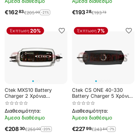
Άμεσα διαθέσιμο
Άμεσα διαθέσιμο
€
162
€
193
83
28
€
205
€
193
-21%
00
73
20%
7%
Έκπτωση
Έκπτωση
Ctek MXS10 Battery
Ctek CS ONE 40-330
Charger 2 Χρόνια
Battery Charger 5 Χρόνια
Εγγύηση
Εγγύηση
Διαθεσιμότητα:
Διαθεσιμότητα:
Άμεσα διαθέσιμο
Άμεσα διαθέσιμο
€
208
€
227
30
99
€
259
€
243
-20%
-7%
00
84