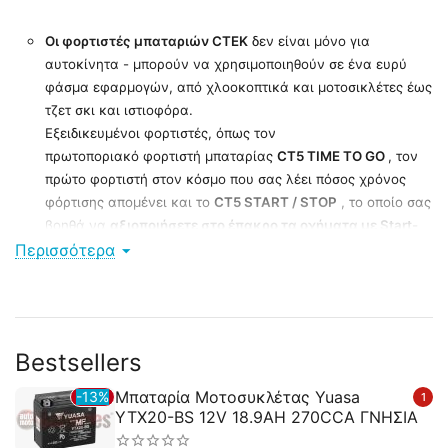
Οι φορτιστές μπαταριών CTEK
δεν είναι μόνο για
αυτοκίνητα - μπορούν να χρησιμοποιηθούν σε ένα ευρύ
φάσμα εφαρμογών, από χλοοκοπτικά και μοτοσικλέτες έως
τζετ σκι και ιστιοφόρα.
Εξειδικευμένοι φορτιστές, όπως τον
πρωτοποριακό φορτιστή μπαταρίας
CT5 TIME TO GO
, τον
πρώτο φορτιστή στον κόσμο που σας λέει πόσος χρόνος
φόρτισης απομένει και το
CT5 START / STOP
, το οποίο σας
βοηθά να
αξιοποιήσετε στο έπακρο τα οχήματα με Start-
Περισσότερα
Stop τεχνολογία.
Εάν το όχημά σας βρίσκεται σε μακροχρόνια αποθήκευση,
έχουμε φορτιστές ο
Ctek MXS 5.0
θα συντηρεί και θα
παρακολουθεί την μπαταρία με ασφάλεια και
αποτελεσματικότητα.
Bestsellers
Πολλοί από τους φορτιστές μας είναι συχνά
νικητές βραβείων, συχνά με κορυφαίες κριτικές
Μπαταρία Μοτοσυκλέτας Yuasa
13%
1
σε δοκιμές και κερδίζουν παγκόσμια φήμη για
YTX20-BS 12V 18.9AH 270CCA ΓΝΗΣΙΑ
αξιοπιστία.