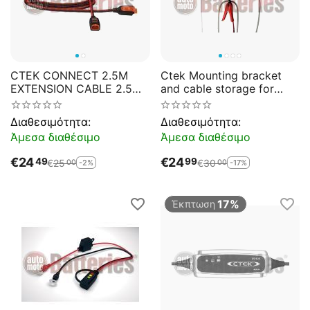
CTEK CONNECT 2.5M
Ctek Mounting bracket
EXTENSION CABLE 2.5m
and cable storage for
extension cable,
MXS chargers (3,8-5A)
compatible with current
Διαθεσιμότητα:
Διαθεσιμότητα:
CTEK chargers up to 10A
Άμεσα διαθέσιμο
Άμεσα διαθέσιμο
€
24
€
24
49
99
€
25
€
30
-2%
-17%
00
00
17%
Έκπτωση