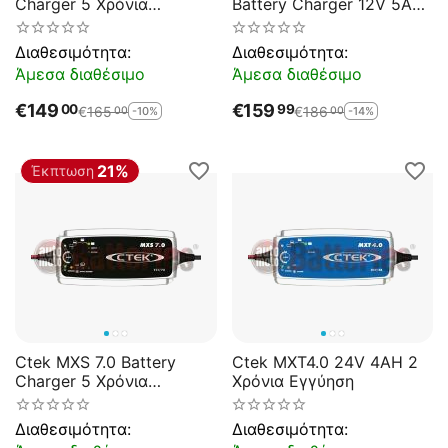
Charger 5 Χρόνια
Battery Charger 12V 5A
Εγγύηση
(LiFePO4) 12 V (1,2-
160Ah)
Διαθεσιμότητα:
Διαθεσιμότητα:
Άμεσα διαθέσιμο
Άμεσα διαθέσιμο
€
149
€
159
00
99
€
165
€
186
-10%
-14%
00
00
21%
Έκπτωση
Ctek MXS 7.0 Battery
Ctek MXT4.0 24V 4AH 2
Charger 5 Χρόνια
Χρόνια Εγγύηση
Εγγύηση
Διαθεσιμότητα:
Διαθεσιμότητα: