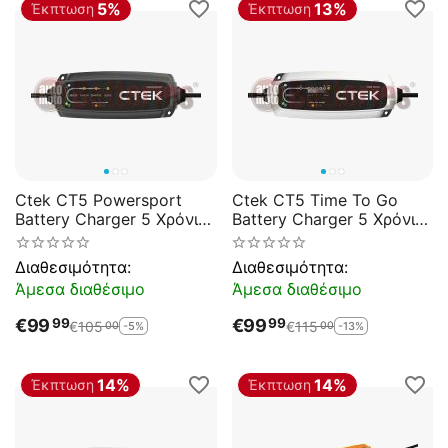
5%
13%
Έκπτωση
Έκπτωση
Ctek CT5 Powersport
Ctek CT5 Time To Go
Battery Charger 5 Χρόνια
Battery Charger 5 Χρόνια
Εγγύηση
Εγγύηση
Διαθεσιμότητα:
Διαθεσιμότητα:
Άμεσα διαθέσιμο
Άμεσα διαθέσιμο
€
99
€
99
99
99
€
105
€
115
-5%
-13%
00
00
14%
14%
Έκπτωση
Έκπτωση