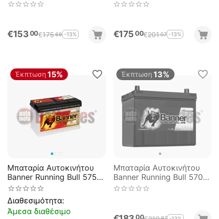
Start Stop EFB 65AH
Start Stop EFB 70AH
550EN Εκκίνησης
660EN Εκκίνησης
€
153
€
175
00
00
€
175
€
201
-13%
-13%
69
07
15%
13%
Έκπτωση
Έκπτωση
Μπαταρία Αυτοκινήτου
Μπαταρία Αυτοκινήτου
Banner Running Bull 57511
Banner Running Bull 57015
Start Stop EFB Pro 75AH
Start Stop EFB 70AH
700EN Εκκίνησης
680EN Εκκίνησης
Διαθεσιμότητα:
Άμεσα διαθέσιμο
€
183
00
€
210
-13%
97