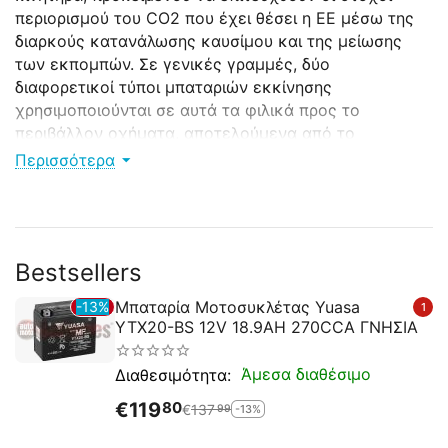
περιορισμού του CO2 που έχει θέσει η ΕΕ μέσω της
διαρκούς κατανάλωσης καυσίμου και της μείωσης
των εκπομπών.
Σε γενικές γραμμές, δύο
διαφορετικοί τύποι μπαταριών εκκίνησης
χρησιμοποιούνται σε αυτά τα φιλικά προς το
περιβάλλον οχήματα, αποτελούμενα από το
απορροφητικό γυαλί (AGM) και τα συστήματα
Περισσότερα
ενισχυμένης μπαταρίας πλημμύρας (EFB).
Η χρήση
της κατάλληλης τεχνολογίας εξαρτάται σε μεγάλο
βαθμό από την εξοικονόμηση καυσίμου και CO2 που
μπορεί να επιτευχθεί.
Bestsellers
Μπαταρία Μοτοσυκλέτας Yuasa
13%
1
YTX20-BS 12V 18.9AH 270CCA ΓΝΗΣΙΑ
Άμεσα διαθέσιμο
Διαθεσιμότητα:
€
119
80
€
137
-13%
99