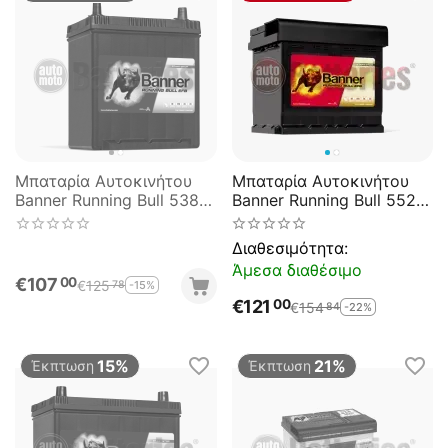
Μπαταρία Αυτοκινήτου
Μπαταρία Αυτοκινήτου
Banner Running Bull 53815
Banner Running Bull 55211
Start Stop EFB 38AH
Start Stop EFB 52AH
400EN Εκκίνησης
540EN Εκκίνησης
Διαθεσιμότητα:
Άμεσα διαθέσιμο
€
107
00
€
125
-15%
78
€
121
00
€
154
-22%
84
15%
21%
Έκπτωση
Έκπτωση