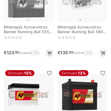
Μπαταρία Αυτοκινήτου
Μπαταρία Αυτοκινήτου
Banner Running Bull 55515
Banner Running Bull 56011
Start Stop EFB 55AH
Start Stop EFB 60AH
460EN Εκκίνησης
560EN Εκκίνησης
€
123
€
135
00
00
€
144
€
171
-15%
-21%
25
64
15%
13%
Έκπτωση
Έκπτωση