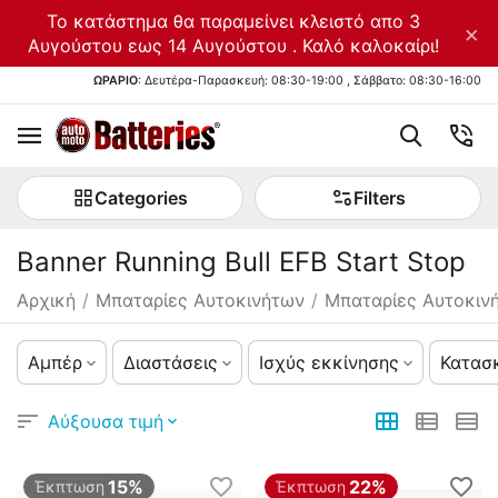
Το κατάστημα θα παραμείνει κλειστό απο 3
×
Αυγούστου εως 14 Αυγούστου . Καλό καλοκαίρι!
ΩΡΑΡΙΟ
: Δευτέρα-Παρασκευή: 08:30-19:00 , Σάββατο: 08:30-16:00
Categories
Filters
Banner Running Bull EFB Start Stop
Αρχική
/
Μπαταρίες Αυτοκινήτων
/
Μπαταρίες Αυτοκιν
Αμπέρ
Διαστάσεις
Ισχύς εκκίνησης
Κατασ
Αύξουσα τιμή
15%
22%
Έκπτωση
Έκπτωση