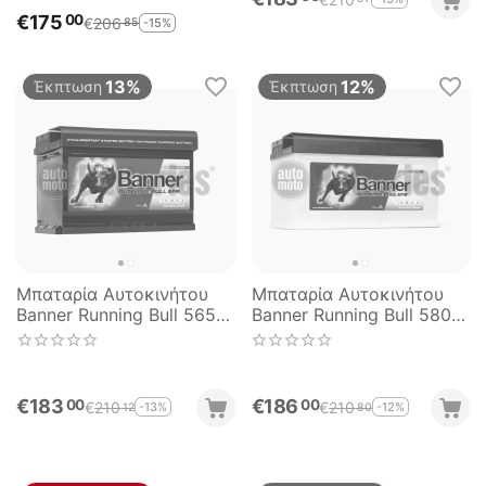
€
175
00
€
206
-15%
85
13%
12%
Έκπτωση
Έκπτωση
Μπαταρία Αυτοκινήτου
Μπαταρία Αυτοκινήτου
Banner Running Bull 56512
Banner Running Bull 58011
Start Stop EFB 65AH
Start Stop EFB 80AH
650EN Εκκίνησης
780EN Εκκίνησης
€
183
€
186
00
00
€
210
€
210
-13%
-12%
12
80