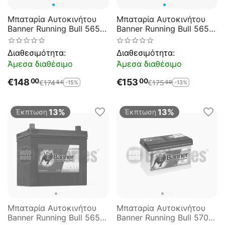
Μπαταρία Αυτοκινήτου
Μπαταρία Αυτοκινήτου
Banner Running Bull 56511
Banner Running Bull 56515
Start Stop EFB Pro 65AH
Start Stop EFB 65AH
640EN Εκκίνησης
550EN Εκκίνησης
Διαθεσιμότητα:
Διαθεσιμότητα:
Άμεσα διαθέσιμο
Άμεσα διαθέσιμο
€
148
€
153
00
00
€
174
€
175
-15%
-13%
84
69
13%
13%
Έκπτωση
Έκπτωση
Μπαταρία Αυτοκινήτου
Μπαταρία Αυτοκινήτου
Banner Running Bull 56516
Banner Running Bull 57011