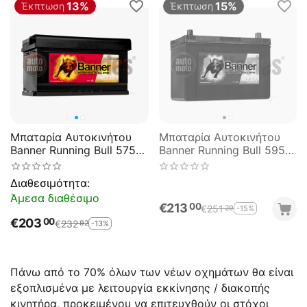
13%
15%
Έκπτωση
Έκπτωση
Μπαταρία Αυτοκινήτου
Μπαταρία Αυτοκινήτου
Banner Running Bull 57512
Banner Running Bull 59515
Start Stop EFB 75AH
Start Stop EFB 95AH
730EN Εκκίνησης
760EN Εκκίνησης
Διαθεσιμότητα:
Άμεσα διαθέσιμο
€
213
00
€
251
-15%
29
€
203
00
€
232
-13%
92
Πάνω από το 70% όλων των νέων οχημάτων θα είναι
εξοπλισμένα με λειτουργία εκκίνησης / διακοπής
κινητήρα, προκειμένου να επιτευχθούν οι στόχοι