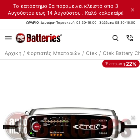
Το κατάστημα θα παραμείνει κλειστό απο 3
×
Αυγούστου εως 14 Αυγούστου . Καλό καλοκαίρι!
ΩΡΑΡΙΟ
: Δευτέρα-Παρασκευή: 08:30-19:00 , Σάββατο: 08:30-16:00
Αρχική
/
Φορτιστές Μπαταριών
/
Ctek
/
Ctek Battery C
22%
Έκπτωση