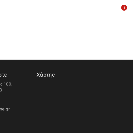
1
στε
Χάρτης
ς 100,
3
ne.gr