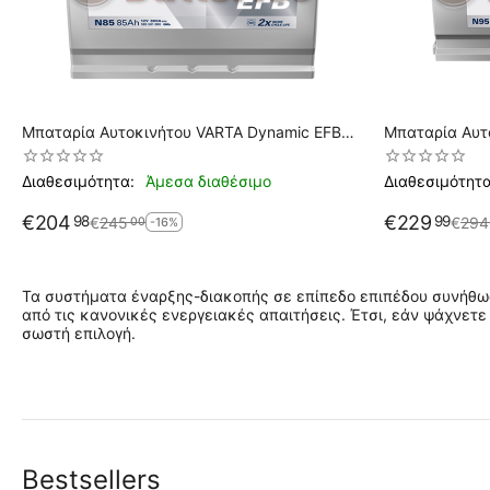
Μπαταρία Αυτοκινήτου VARTA Dynamic EFB
Μπαταρία Αυτ
N85 Start Stop 12V 85AH 800EN A Εκκίνησης
Technology N95 Start Stop 12V 95A
Εκκίνησης
Διαθεσιμότητα:
Άμεσα διαθέσιμο
Διαθεσιμότητα
€
204
€
229
98
99
€
245
€
294
00
-16%
Τα συστήματα έναρξης-διακοπής σε επίπεδο επιπέδου συνήθως
από τις κανονικές ενεργειακές απαιτήσεις.
Έτσι, εάν ψάχνετε
σωστή επιλογή.
Bestsellers