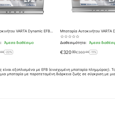
οκινήτου VARTA Dynamic EFB
Μπαταρία Αυτοκινήτου VARTA 
H 850A
N105 Start Stop 12V 105AH 95
:
Άμεσα διαθέσιμο
Διαθεσιμότητα:
Άμεσα διαθέσι
€
320
00
€
360
00
00
-22%
-11%
 είναι εξοπλισμένα με EFB (ενισχυμένη μπαταρία πλημμύρας).
Τ
 μια μπαταρία με παρατεταμένη διάρκεια ζωής σε σύγκριση με μια