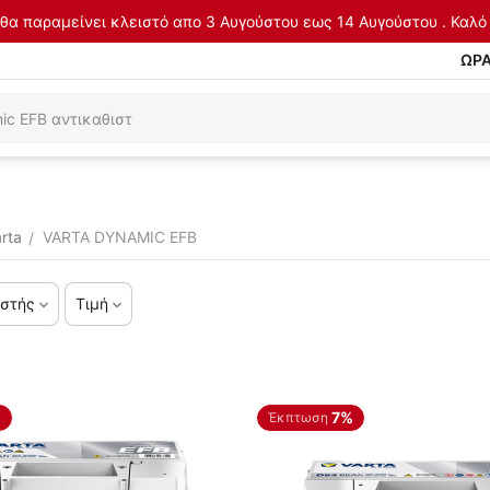
θα παραμείνει κλειστό απο 3 Αυγούστου εως 14 Αυγούστου . Καλό 
ΩΡΑ
rta
VARTA DYNAMIC EFB
/
στής
Τιμή
%
7%
Έκπτωση