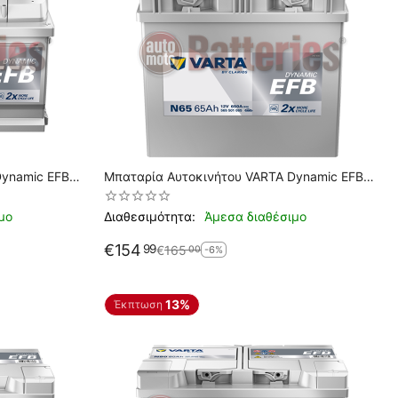
Dynamic EFB
Μπαταρία Αυτοκινήτου VARTA Dynamic EFB
N A Εκκίνησης
N65 Start Stop 12V 65AH 650EN A Εκκίνησης
μο
Διαθεσιμότητα:
Άμεσα διαθέσιμο
€
154
99
€
165
00
-6%
13%
Έκπτωση