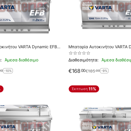
οκινήτου VARTA Dynamic EFB
Μπαταρία Αυτοκινήτου VARTA 
p 12V 70AH 760EN A Εκκίνησης
E46 Start Stop 12V 75AH 730EN
:
Άμεσα διαθέσιμο
Διαθεσιμότητα:
Άμεσα διαθέσι
€
168
00
€
185
00
00
-10%
-9%
%
11%
Έκπτωση