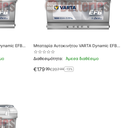
Dynamic EFB
Μπαταρία Αυτοκινήτου VARTA Dynamic EFB
 A Εκκίνησης
N80 Start Stop 12V 80AH 800EN A Εκκίνησης
μο
Διαθεσιμότητα:
Άμεσα διαθέσιμο
€
179
99
€
207
00
-13%