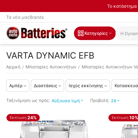
Το κατάστημα 
Τα νέα μας
Brands
Κατηγορίες
VARTA DYNAMIC EFB
Αρχική
Μπαταρίες Αυτοκινήτων
Μπαταρίες Αυτοκινήτων Va
/
/
Αμπέρ
Διαστάσεις
Ισχύς εκκίνησης
Κατασκευα
Ταξινόμηση ως πρός:
Προβολή:
Αύξουσα τιμή
24
24%
10
Έκπτωση
Έκπτωση