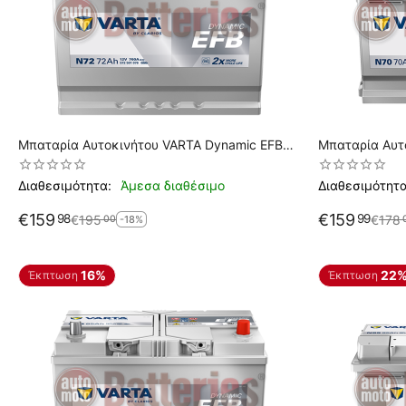
Μπαταρία Αυτοκινήτου VARTA Dynamic EFB
Μπαταρία Αυτ
N72 Start Stop 12V 72AH 760EN A Εκκίνησης
N70 Start Sto
Διαθεσιμότητα:
Άμεσα διαθέσιμο
Διαθεσιμότητα
€
159
€
159
98
99
€
195
€
178
00
-18%
16%
22
Έκπτωση
Έκπτωση