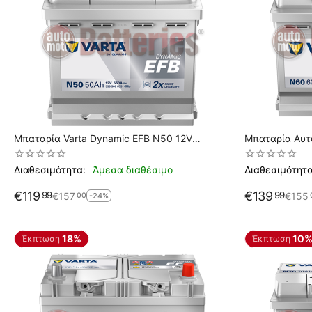
Μπαταρία Varta Dynamic EFB N50 12V
Μπαταρία Αυτ
Capacity 20hr 50 (Ah):EN (Amps): 550EN A
Εκκίνησης
Διαθεσιμότητα:
Άμεσα διαθέσιμο
Διαθεσιμότητα
€
119
€
139
99
99
€
157
€
155
00
-24%
18%
10
Έκπτωση
Έκπτωση