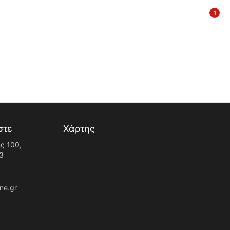
1
στε
Χάρτης
ς 100,
3
ne.gr