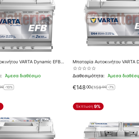
οκινήτου VARTA Dynamic EFB
Μπαταρία Αυτοκινήτου VARTA 
N60 Start Stop 12V 60AH-640EN A Εκκίνησης
D54 Start Stop 12V 65AH 650E
:
Άμεσα διαθέσιμο
Διαθεσιμότητα:
Άμεσα διαθέσι
€
148
00
€
159
00
00
-10%
-7%
%
9%
Έκπτωση