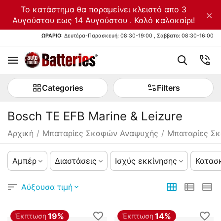
Το κατάστημα θα παραμείνει κλειστό απο 3
×
Αυγούστου εως 14 Αυγούστου . Καλό καλοκαίρι!
ΩΡΑΡΙΟ
: Δευτέρα-Παρασκευή: 08:30-19:00 , Σάββατο: 08:30-16:00
Categories
Filters
Bosch TE EFB Marine & Leizure
Αρχική
/
Μπαταρίες Σκαφών Αναψυχής
/
Μπαταρίες Σ
Αμπέρ
Διαστάσεις
Ισχύς εκκίνησης
Κατασ
Αύξουσα τιμή
19%
14%
Έκπτωση
Έκπτωση