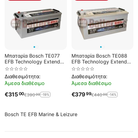
Μπαταρία Bosch TE077
Μπαταρία Bosch TE088
EFB Technology Extended
EFB Technology Extended
Cycle Life 12V 190Ah
Cycle Life 12V 240Ah
1050EN A Εκκίνησης
1200EN A Εκκίνησης
Διαθεσιμότητα:
Διαθεσιμότητα:
Άμεσα διαθέσιμο
Άμεσα διαθέσιμο
€
315
€
379
00
99
€
390
€
440
-19%
-14%
00
00
Bosch TE EFB Marine & Leizure