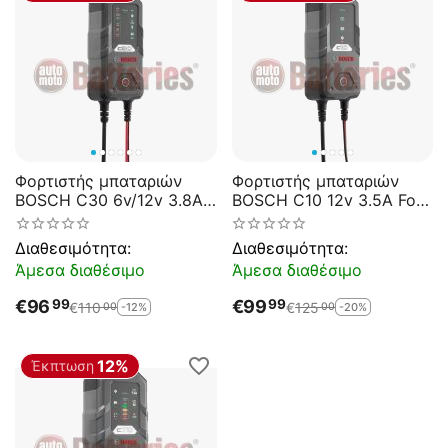
Φορτιστής μπαταριών
Φορτιστής μπαταριών
BOSCH C30 6v/12v 3.8A
BOSCH C10 12v 3.5A For
For 12V Lead-acid, AGM,
12V Lead-acid, AGM, GEL,
GEL, EFB and VRLA
EFB and VRLA Batteries.
Διαθεσιμότητα:
Διαθεσιμότητα:
Batteries.
Άμεσα διαθέσιμο
Άμεσα διαθέσιμο
€
96
€
99
99
99
€
110
€
125
-12%
-20%
00
00
12%
Έκπτωση