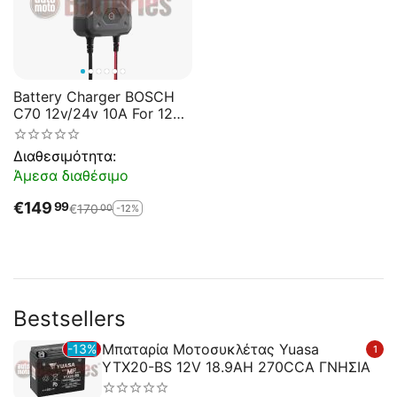
Battery Charger BOSCH
C70 12v/24v 10A For 12V
Lead-acid, AGM, GEL, EFB
and VRLA Batteries.
Διαθεσιμότητα:
Άμεσα διαθέσιμο
€
149
99
€
170
-12%
00
Bestsellers
Μπαταρία Μοτοσυκλέτας Yuasa
13%
1
YTX20-BS 12V 18.9AH 270CCA ΓΝΗΣΙΑ