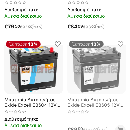
50AH 450EN A-
50AH 360EN A-
Εκκίνησης
Εκκίνησης
Διαθεσιμότητα:
Διαθεσιμότητα:
Άμεσα διαθέσιμο
Άμεσα διαθέσιμο
€
79
€
84
50
99
€
93
€
93
-15%
-9%
00
00
13%
13%
Έκπτωση
Έκπτωση
Μπαταρία Αυτοκινήτου
Μπαταρία Αυτοκινήτου
Exide Excell EB604 12V
Exide Excell EB605 12V
60AH 480EN A-
60AH 480EN A-
Εκκίνησης
Εκκίνησης
Διαθεσιμότητα:
Άμεσα διαθέσιμο
€
89
99
€
104
-13%
00