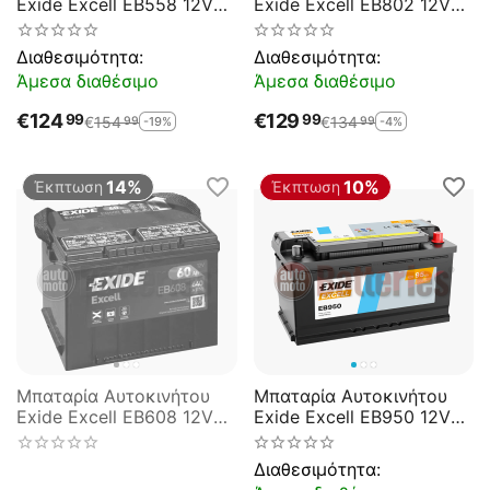
Exide Excell EB558 12V
Exide Excell EB802 12V
55AH 620EN A Εκκίνησης
80AH 700EN A-
Εκκίνησης
Διαθεσιμότητα:
Διαθεσιμότητα:
Άμεσα διαθέσιμο
Άμεσα διαθέσιμο
€
124
€
129
99
99
€
154
€
134
-19%
-4%
99
99
14%
10%
Έκπτωση
Έκπτωση
Μπαταρία Αυτοκινήτου
Μπαταρία Αυτοκινήτου
Exide Excell EB608 12V
Exide Excell EB950 12V
60AH 640EN A Εκκίνησης
95AH 800EN A-
Εκκίνησης
Διαθεσιμότητα: