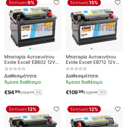
9%
15%
Έκπτωση
Έκπτωση
Μπαταρία Αυτοκινήτου
Μπαταρία Αυτοκινήτου
Exide Excell EB602 12V
Exide Excell EB712 12V
60AH 540EN A-
71AH 670EN A-Εκκίνησης
Εκκίνησης
Διαθεσιμότητα:
Διαθεσιμότητα:
Άμεσα διαθέσιμο
Άμεσα διαθέσιμο
€
94
€
109
99
99
€
104
€
129
-9%
-15%
00
99
12%
12%
Έκπτωση
Έκπτωση