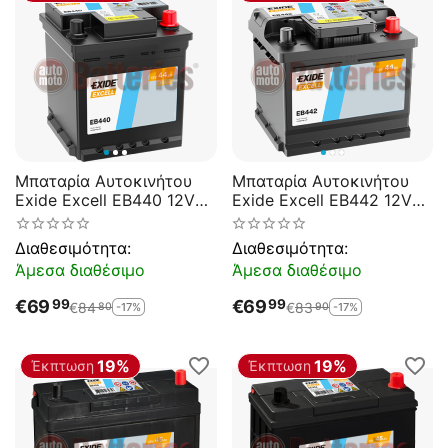
Μπαταρία Αυτοκινήτου
Μπαταρία Αυτοκινήτου
Exide Excell EB440 12V
Exide Excell EB442 12V
44AH 400EN A-
44AH 420EN A-
Εκκίνησης
Εκκίνησης
Διαθεσιμότητα:
Διαθεσιμότητα:
Άμεσα διαθέσιμο
Άμεσα διαθέσιμο
€
69
€
69
99
99
€
84
€
83
-17%
-17%
80
90
19%
19%
Έκπτωση
Έκπτωση