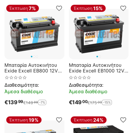
7%
15%
Έκπτωση
Έκπτωση
Μπαταρία Αυτοκινήτου
Μπαταρία Αυτοκινήτου
Exide Excell EB800 12V
Exide Excell EB1000 12V
80AH 640EN A-
100AH 720EN A-
Εκκίνησης
Εκκίνησης
Διαθεσιμότητα:
Διαθεσιμότητα:
Άμεσα διαθέσιμο
Άμεσα διαθέσιμο
€
139
€
149
99
00
€
149
€
175
-7%
-15%
99
00
19%
24%
Έκπτωση
Έκπτωση