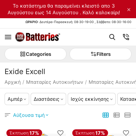
Το κατάστημα θα παραμείνει κλειστό απο 3
×
Αυγούστου εως 14 Αυγούστου . Καλό καλοκαίρι!
ΩΡΑΡΙΟ
: Δευτέρα-Παρασκευή: 08:30-19:00 , Σάββατο: 08:30-16:00
Categories
Filters
Exide Excell
Αρχική
/
Μπαταρίες Αυτοκινήτων
/
Μπαταρίες Αυτοκιν
Αμπέρ
Διαστάσεις
Ισχύς εκκίνησης
Κατασ
Αύξουσα τιμή
17%
17%
Έκπτωση
Έκπτωση