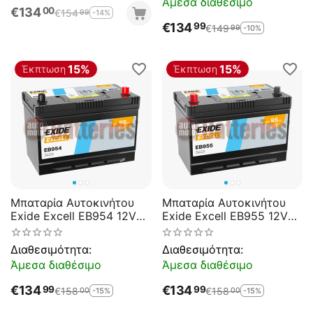
Άμεσα διαθέσιμο
€
134
00
€
154
-14%
99
€
134
99
€
149
-10%
99
15%
15%
Έκπτωση
Έκπτωση
Μπαταρία Αυτοκινήτου
Μπαταρία Αυτοκινήτου
Exide Excell EB954 12V
Exide Excell EB955 12V
95AH 720EN A-
95AH 720EN A-
Εκκίνησης
Εκκίνησης
Διαθεσιμότητα:
Διαθεσιμότητα:
Άμεσα διαθέσιμο
Άμεσα διαθέσιμο
€
134
€
134
99
99
€
158
€
158
-15%
-15%
00
00