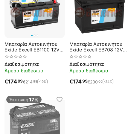
Μπαταρία Αυτοκινήτου
Μπαταρία Αυτοκινήτου
Exide Excell EB1100 12V
Exide Excell EB708 12V
110AH 850EN A-
70AH 740EN A Εκκίνησης
Εκκίνησης
Διαθεσιμότητα:
Διαθεσιμότητα:
Άμεσα διαθέσιμο
Άμεσα διαθέσιμο
€
174
€
174
99
99
€
214
€
230
-19%
-24%
99
00
17%
Έκπτωση