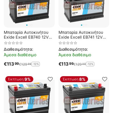
Μπαταρία Αυτοκινήτου
Μπαταρία Αυτοκινήτου
Exide Excell EB740 12V
Exide Excell EB741 12V
74AH 680EN A-Εκκίνησης
74AH 680EN A-Εκκίνησης
Διαθεσιμότητα:
Διαθεσιμότητα:
Άμεσα διαθέσιμο
Άμεσα διαθέσιμο
€
113
€
113
99
99
€
129
€
129
-12%
-12%
99
00
9%
8%
Έκπτωση
Έκπτωση