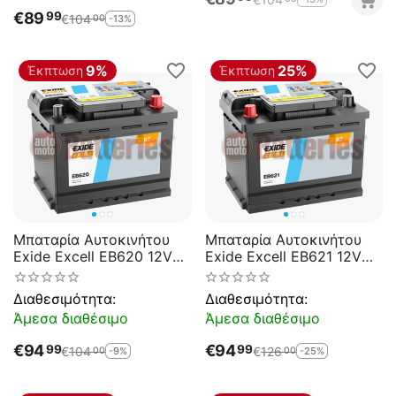
€
89
99
€
104
-13%
00
9%
25%
Έκπτωση
Έκπτωση
Μπαταρία Αυτοκινήτου
Μπαταρία Αυτοκινήτου
Exide Excell EB620 12V
Exide Excell EB621 12V
62AH 540EN A-
62AH 540EN A-
Εκκίνησης
Εκκίνησης
Διαθεσιμότητα:
Διαθεσιμότητα:
Άμεσα διαθέσιμο
Άμεσα διαθέσιμο
€
94
€
94
99
99
€
104
€
126
-9%
-25%
00
00