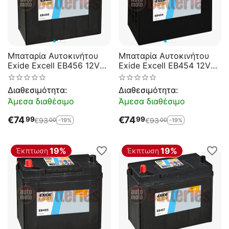
Μπαταρία Αυτοκινήτου
Μπαταρία Αυτοκινήτου
Exide Excell EB456 12V
Exide Excell EB454 12V
45AH 330EN A-
45AH 330EN A-
Εκκίνησης
Εκκίνησης
Διαθεσιμότητα:
Διαθεσιμότητα:
Άμεσα διαθέσιμο
Άμεσα διαθέσιμο
€
74
€
74
99
99
€
93
€
93
-19%
-19%
00
00
19%
19%
Έκπτωση
Έκπτωση