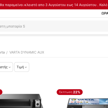
θα παραμείνει κλειστό απο 3 Αυγούστου εως 14 Αυγούστου . Καλό 
ΩΡΑ
rta
VARTA DYNAMIC AUX
/
στής
Τιμή
22%
Έκπτωση