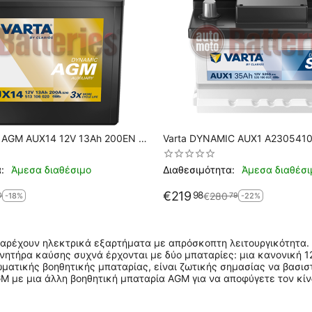
c AGM AUX14 12V 13Ah 200EN A
Varta DYNAMIC AUX1 A2305410
520A EN Mercedes-Benz SL
:
Άμεσα διαθέσιμο
Διαθεσιμότητα:
Άμεσα διαθέσι
€
219
98
€
280
0
79
-18%
-22%
παρέχουν ηλεκτρικά εξαρτήματα με απρόσκοπτη λειτουργικότητα.
ινητήρα καύσης συχνά έρχονται με δύο μπαταρίες: μια κανονική 1
ωματικής βοηθητικής μπαταρίας, είναι ζωτικής σημασίας να βασι
M με μια άλλη βοηθητική μπαταρία AGM για να αποφύγετε τον κίν