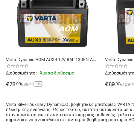
Varta Dynamic AGM AUX9 12V 9Ah 130EN A
Varta Dynami
Εκκίνησης
Εκκίνησης
Διαθεσιμότητα:
Άμεσα διαθέσιμο
Διαθεσιμότητα
€
78
€
89
99
00
€
89
€
109
00
0
-11%
Varta Silver Auxiliary Dynamic.
Οι βοηθητικές μπαταρίες VARTA 
ηλεκτρικής ενέργειας.
Ως εκ τούτου, αυτά τα αυτοκίνητα με κ
όταν πρόκειται για την αντικατάσταση μιας ασθενούς ή ελαττ
σημαντικό να αντικαθιστάτε πάντα μια βοηθητική μπαταρία AG