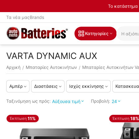
Το κατάστημα 
Τα νέα μας
Brands
Κατηγορίες
VARTA DYNAMIC AUX
Αρχική
Μπαταρίες Αυτοκινήτων
Μπαταρίες Αυτοκινήτων Va
/
/
Αμπέρ
Διαστάσεις
Ισχύς εκκίνησης
Κατασκευα
Ταξινόμηση ως πρός:
Προβολή:
Αύξουσα τιμή
24
11%
18%
Έκπτωση
Έκπτωση