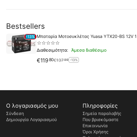
Bestsellers
Μπαταρία Μοτοσυκλέτας Yuasa YTX20-BS 12V 
13%
Άμεσα διαθέσιμο
Διαθεσιμότητα:
€
119
80
€
137
99
-13%
Ο λογαριασμός μου
Πληροφορίες
Σύνδεση
Σημεία παραλαβής
Δημιουργία Λογαριασμού
Που βρισκόμαστε
Επικοινωνία
Όροι Χρήσης