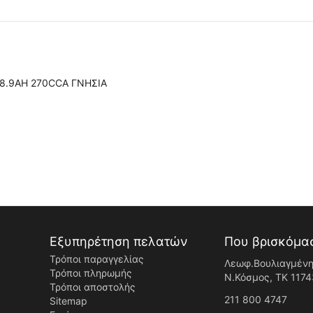
18.9AH 270CCA ΓΝΗΣΙΑ
Εξυπηρέτηση πελατών
Που βρισκόμα
Τρόποι παραγγελίας
Λεωφ.Βουλιαγμένη
Τρόποι πληρωμής
Ν.Κόσμος, ΤK 1174
Τρόποι αποστολής
211 800 4747
Sitemap