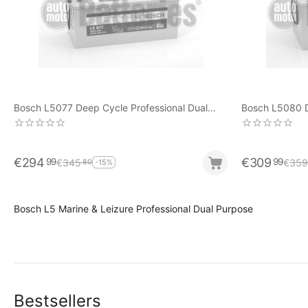
Bosch L5077 Deep Cycle Professional Dual
Bosch L5080 D
Purpose 180Ah-1000EN A-Εκκίνησης
€
294
€
309
99
99
€
345
€
359
80
-15%
Bosch L5 Marine & Leizure Professional Dual Purpose
Bestsellers