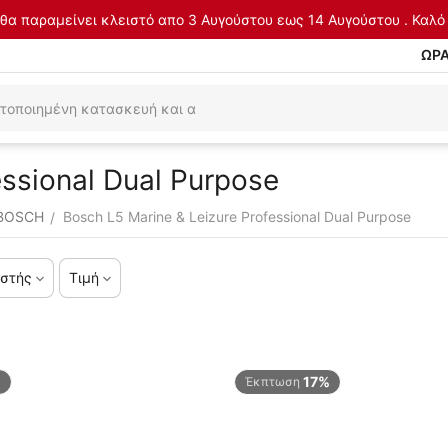
θα παραμείνει κλειστό απο 3 Αυγούστου εως 14 Αυγούστου . Καλό 
ΩΡΑ
essional Dual Purpose
 BOSCH
Bosch L5 Marine & Leizure Professional Dual Purpose
/
στής
Τιμή
%
17%
Έκπτωση