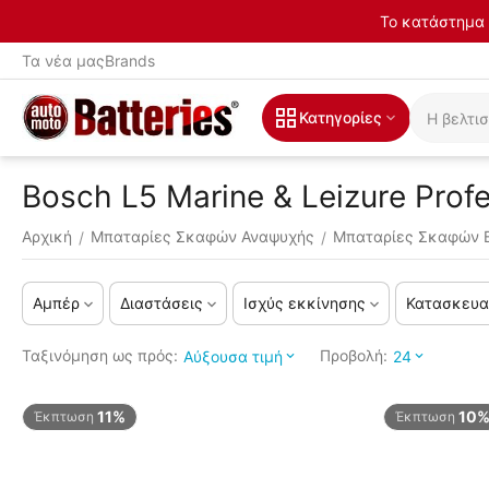
Το κατάστημα 
Τα νέα μας
Brands
Κατηγορίες
Bosch L5 Marine & Leizure Prof
Αρχική
Μπαταρίες Σκαφών Αναψυχής
Μπαταρίες Σκαφών
/
/
Αμπέρ
Διαστάσεις
Ισχύς εκκίνησης
Κατασκευα
Ταξινόμηση ως πρός:
Προβολή:
Αύξουσα τιμή
24
11%
10
Έκπτωση
Έκπτωση