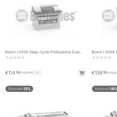
Bosch L5005 Deep Cycle Professional Dual
Bosch L5008 D
Purpose 60Ah-560EN A-Εκκίνησης
Purpos
€
114
€
138
99
99
€
129
€
154
63
-11%
15%
14%
Έκπτωση
Έκπτωση