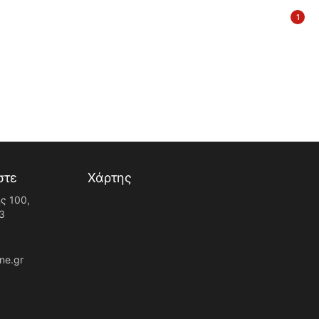
1
στε
Χάρτης
ς 100,
3
ne.gr