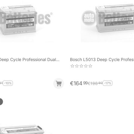
eep Cycle Professional Dual
Bosch L5013 Deep Cycle Profess
e 75Ah-650EN A-Εκκίνησης
Purpose 90Ah-800EN A-Εκκίνη
€
164
99
€
198
91
90
-10%
-17%