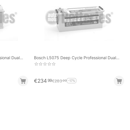
ional Dual
Bosch L5075 Deep Cycle Professional Dual
σης
Purpose 140Ah-800EN A-Εκκίνησης
€
234
99
€
283
00
-17%