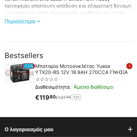
προσφέρει απίστευτη απόδοση και εξαιρετική δύναμη
εκκίνησης σε όλες τις καιρικές συνθήκες και είναι
επίσης ιδανικό για τζετ σκι.
Περισσότερα
Bestsellers
Μπαταρία Μοτοσυκλέτας Yuasa
13%
1
YTX20-BS 12V 18.9AH 270CCA ΓΝΗΣΙΑ
Άμεσα διαθέσιμο
Διαθεσιμότητα:
€
119
80
€
137
-13%
99
Ο λογαριασμός μου