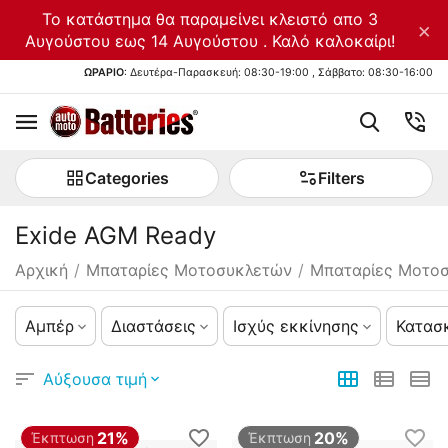
Το κατάστημα θα παραμείνει κλειστό απο 3
×
Αυγούστου εως 14 Αυγούστου . Καλό καλοκαίρι!
ΩΡΑΡΙΟ
: Δευτέρα-Παρασκευή: 08:30-19:00 , Σάββατο: 08:30-16:00
Categories
Filters
Exide AGM Ready
Αρχική
/
Μπαταρίες Μοτοσυκλετών
/
Μπαταρίες Μοτοσ
Αμπέρ
Διαστάσεις
Ισχύς εκκίνησης
Κατασ
Αύξουσα τιμή
21%
20%
Έκπτωση
Έκπτωση