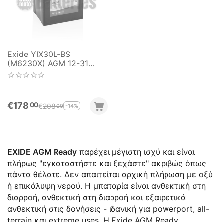
Exide YIX30L-BS
(M6230X) AGM 12-31
Ready Motorbike & Sport
Battery
€
178
00
€
208
-14%
00
EXIDE AGM Ready
παρέχει μέγιστη ισχύ και είναι
πλήρως "εγκαταστήστε και ξεχάστε" ακριβώς όπως
πάντα θέλατε.
Δεν απαιτείται αρχική πλήρωση με οξύ
ή επικάλυψη νερού.
Η μπαταρία είναι ανθεκτική στη
διαρροή, ανθεκτική στη διαρροή και εξαιρετικά
ανθεκτική στις δονήσεις - ιδανική για powerport, all-
terrain και extreme uses.
Η
Exide AGM Ready