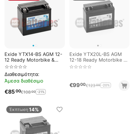
Exide YTX14-BS AGM 12-
Exide YTX20L-BS AGM
12 Ready Motorbike &
12-18 Ready Motorbike &
Sport Battery
Sport Battery
Διαθεσιμότητα:
Άμεσα διαθέσιμο
€
99
00
€
123
-20%
00
€
85
00
€
108
-21%
00
14%
Έκπτωση