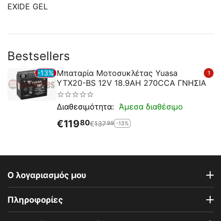
EXIDE GEL
Bestsellers
Μπαταρία Μοτοσυκλέτας Yuasa
13%
1
YTX20-BS 12V 18.9AH 270CCA ΓΝΗΣΙΑ
Άμεσα διαθέσιμο
Διαθεσιμότητα:
€
119
80
€
137
-13%
99
Ο λογαριασμός μου
Πληροφορίες