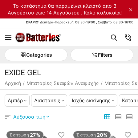
Το κατάστημα θα παραμείνει κλειστό απο 3
×
Αυγούστου εως 14 Αυγούστου . Καλό καλοκαίρι!
ΩΡΑΡΙΟ
: Δευτέρα-Παρασκευή: 08:30-19:00 , Σάββατο: 08:30-16:00
Categories
Filters
EXIDE GEL
Αρχική
/
Μπαταρίες Σκαφών Αναψυχής
/
Μπαταρίες Σ
Αμπέρ
Διαστάσεις
Ισχύς εκκίνησης
Κατασ
Αύξουσα τιμή
27%
20%
Έκπτωση
Έκπτωση