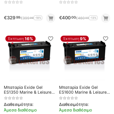
Wh1100 6V Capacity 20hr
Wh1200 12V Capacity
200(Ah):EN (Amps):
20hr 110(Ah):EN (Amps):
950EN Εκκίνησης
760 EN Εκκίνησης
€
329
€
400
99
00
€
399
€
460
-18%
-13%
99
00
16%
9%
Έκπτωση
Έκπτωση
Μπαταρία Exide Gel
Μπαταρία Exide Gel
ES1350 Marine & Leisure
ES1600 Marine & Leisure
Wh1350 12V Capacity
Wh1600 12V Capacity
20hr 120(Ah):EN (Amps):
20hr 140(Ah):EN (Amps):
Διαθεσιμότητα:
Διαθεσιμότητα:
760 EN Εκκίνησης
900 EN Εκκίνησης
Άμεσα διαθέσιμο
Άμεσα διαθέσιμο