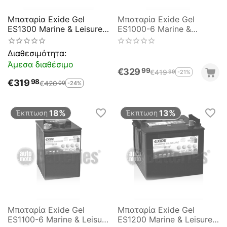
Μπαταρία Exide Gel
Μπαταρία Exide Gel
ES1300 Marine & Leisure
ES1000-6 Marine &
Wh1300 12V Capacity
Leisure Wh1000 6V
20hr 120(Ah):EN (Amps):
Capacity 20hr 195(Ah):EN
Διαθεσιμότητα:
750 EN Εκκίνησης
(Amps): 900EN Εκκίνησης
Άμεσα διαθέσιμο
€
329
99
€
419
-21%
99
€
319
98
€
420
-24%
00
18%
13%
Έκπτωση
Έκπτωση
Μπαταρία Exide Gel
Μπαταρία Exide Gel
ES1100-6 Marine & Leisure
ES1200 Marine & Leisure