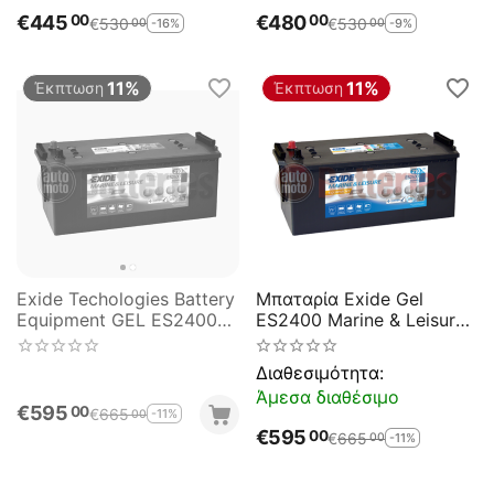
€
445
€
480
00
00
€
530
€
530
-16%
-9%
00
00
11%
11%
Έκπτωση
Έκπτωση
Exide Techologies Battery
Μπαταρία Exide Gel
Equipment GEL ES2400
ES2400 Marine & Leisure
12V 210AH Marine
Wh2400 12V Capacity
Professional Dual Purpose
20hr 210(Ah):EN (Amps):
Διαθεσιμότητα:
(GEL G210)
1030 EN Εκκίνησης
Άμεσα διαθέσιμο
€
595
00
€
665
-11%
00
€
595
00
€
665
-11%
00