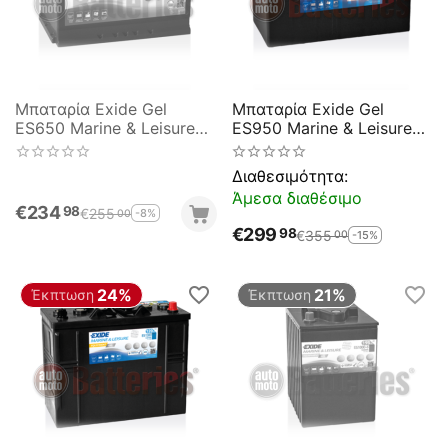
Μπαταρία Exide Gel
Μπαταρία Exide Gel
ES650 Marine & Leisure
ES950 Marine & Leisure
Wh650 12V Capacity 20hr
Wh950 12V Capacity 20hr
56(Ah):EN (Amps): 460
85(Ah):EN (Amps): 460
Διαθεσιμότητα:
EN Εκκίνησης
EN Εκκίνησης
Άμεσα διαθέσιμο
€
234
98
€
255
-8%
00
€
299
98
€
355
-15%
00
24%
21%
Έκπτωση
Έκπτωση