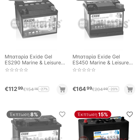
Μπαταρία Exide Gel
Μπαταρία Exide Gel
ES290 Marine & Leisure
ES450 Marine & Leisure
Wh290 12V Capacity 20hr
Wh450 12V Capacity 20hr
25(Ah):EN (Amps): 240
40(Ah):EN (Amps): 280
EN Εκκίνησης
EN Εκκίνησης
€
112
€
164
99
99
€
154
€
204
-27%
-20%
16
99
8%
15%
Έκπτωση
Έκπτωση