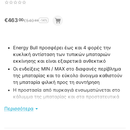
Purpose 12V 230AH
Aργής Εκφόρτισης
€
463
00
€
540
-14%
89
Energy Bull προσφέρει έως και 4 φορές την
κυκλική αντίσταση των τυπικών μπαταριών
εκκίνησης και
είναι εξαιρετικά ανθεκτικό
Οι ενδείξεις MIN / MAX στο διαφανές περίβλημα
της μπαταρίας και το εύκολο άνοιγμα καθιστούν
τη μπαταρία φιλική προς τη συντήρηση
Η προστασία από πυρκαγιά ενσωματώνεται στο
κάλυμμα της μπαταρίας και στα προστατευτικά
υπερτάσεων
Περισσότερα
Η χαμηλή συντήρηση εξασφαλίζεται με την
ελάχιστη κατανάλωση νερού και την
αυτοεκφόρτιση