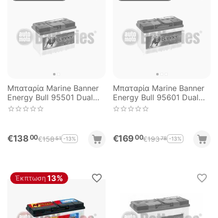
Μπαταρία Marine Βanner
Μπαταρία Marine Βanner
Energy Bull 95501 Dual
Energy Bull 95601 Dual
Purpose 12V 60Ah Aργής
Purpose 12V 80Ah Aργής
Εκφόρτισης
Εκφόρτισης
€
138
€
169
00
00
€
158
€
193
-13%
-13%
51
78
13%
Έκπτωση