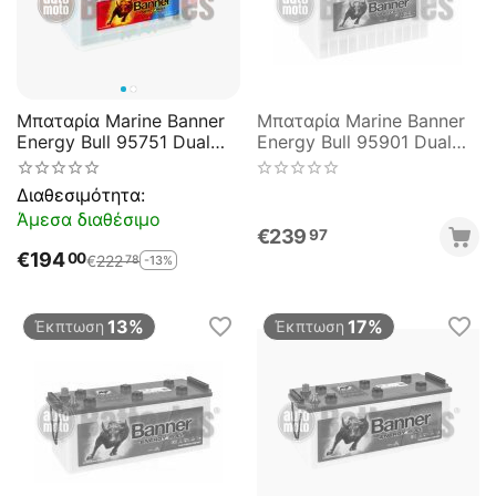
Μπαταρία Marine Βanner
Μπαταρία Marine Βanner
Energy Bull 95751 Dual
Energy Bull 95901 Dual
Purpose 12V 110Ah Aργής
Purpose 12V 115AH Aργής
Εκφόρτισης
Εκφόρτισης
Διαθεσιμότητα:
Άμεσα διαθέσιμο
€
239
97
€
194
00
€
222
-13%
78
13%
17%
Έκπτωση
Έκπτωση