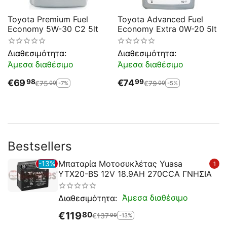
Toyota Premium Fuel
Toyota Advanced Fuel
Economy 5W-30 C2 5lt
Economy Extra 0W-20 5lt
Διαθεσιμότητα:
Διαθεσιμότητα:
Άμεσα διαθέσιμο
Άμεσα διαθέσιμο
€
69
€
74
98
99
€
75
€
79
-7%
-5%
00
00
Bestsellers
Μπαταρία Μοτοσυκλέτας Yuasa
13%
1
YTX20-BS 12V 18.9AH 270CCA ΓΝΗΣΙΑ
Άμεσα διαθέσιμο
Διαθεσιμότητα:
€
119
80
€
137
-13%
99