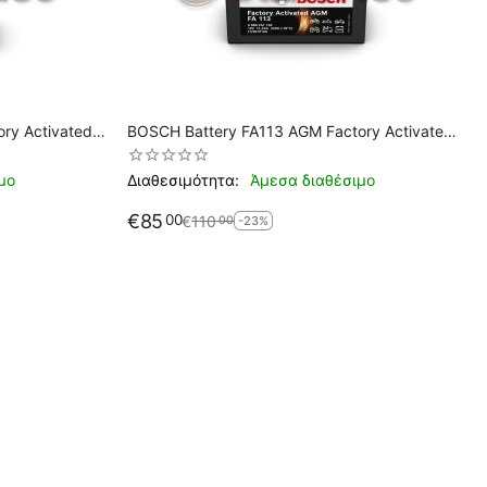
BOSCH Battery FA113 AGM Factory Activated
YTZ14S (Y/B)TZ14S
μο
Διαθεσιμότητα:
Άμεσα διαθέσιμο
€
85
00
€
110
00
-23%