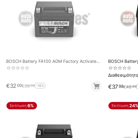
BOSCH Battery FA100 AGM Factory Activated
BOSCH Battery FA109 AGM Factory Activ
YB4L-B / (Y/B)B4L-B
YTX4L-BS / Y
Διαθεσιμότητα
€
32
00
€
38
00
-16%
€
37
98
€
48
00
6%
24
Έκπτωση
Έκπτωση