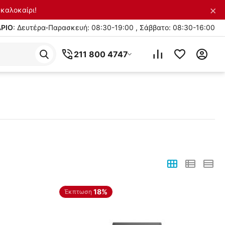
×
καλοκαίρι!
ΡΙΟ
: Δευτέρα-Παρασκευή: 08:30-19:00 , Σάββατο: 08:30-16:00
211 800 4747
18%
Έκπτωση