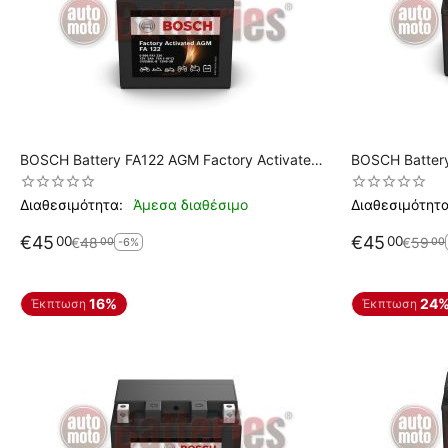
BOSCH Battery FA122 AGM Factory Activated
BOSCH Battery FA102 AGM Factory Activ
YB5L-B
YTX9-BS
Διαθεσιμότητα:
Άμεσα διαθέσιμο
Διαθεσιμότητα
€
45
€
45
00
00
€
48
€
59
00
00
-6%
16%
24
Έκπτωση
Έκπτωση