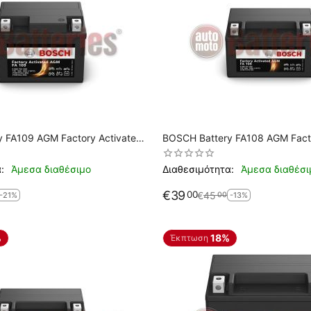
ated
BOSCH Battery FA108 AGM Factory Activated
B4L-BS
YTX7A-BS
:
Άμεσα διαθέσιμο
Διαθεσιμότητα:
Άμεσα διαθέσι
€
39
00
€
45
00
-21%
-13%
%
18%
Έκπτωση