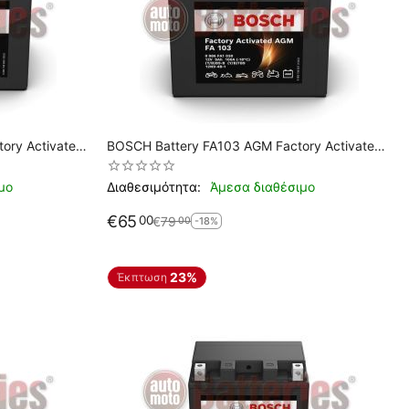
ory Activated
BOSCH Battery FA103 AGM Factory Activated
-BS
YB9-B
μο
Διαθεσιμότητα:
Άμεσα διαθέσιμο
€
65
00
€
79
00
-18%
23%
Έκπτωση