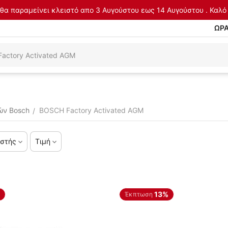
θα παραμείνει κλειστό απο 3 Αυγούστου εως 14 Αυγούστου . Καλό 
ΩΡΑ
ών Bosch
BOSCH Factory Activated AGM
/
στής
Τιμή
13%
Έκπτωση