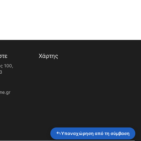
στε
Χάρτης
ς 100,
3
ne.gr
Υπαναχώρηση από τη σύμβαση