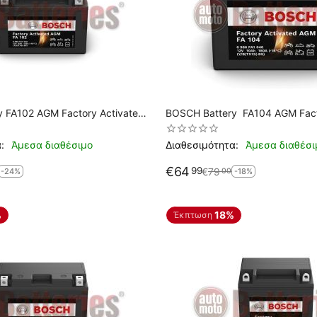
ated
BOSCH Battery FA104 AGM Fact
YTX12-BS / BTX12-BS / GTX12
:
Άμεσα διαθέσιμο
Διαθεσιμότητα:
Άμεσα διαθέσι
€
64
99
€
79
00
-24%
-18%
%
18%
Έκπτωση