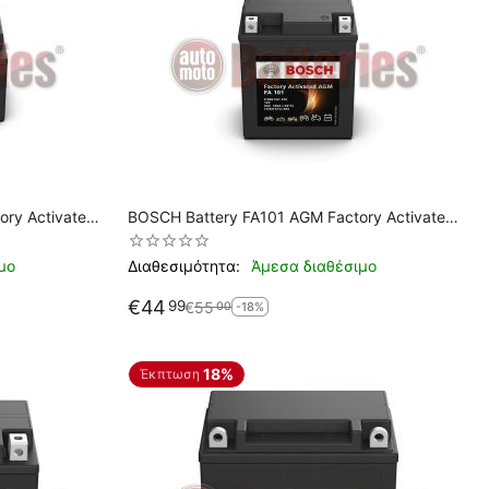
BOSCH Battery FA101 AGM Factory Activated
YTX7L-BS
μο
Διαθεσιμότητα:
Άμεσα διαθέσιμο
€
44
99
€
55
00
-18%
18%
Έκπτωση