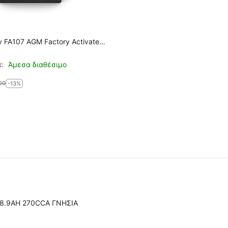
ated
YTX20HL-BS
:
Άμεσα διαθέσιμο
00
-13%
18.9AH 270CCA ΓΝΗΣΙΑ