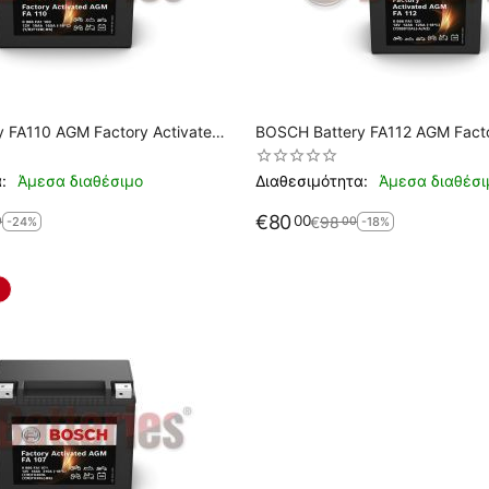
ated
BOSCH Battery FA112 AGM Factory Activated
T12B-4
YB12AL-A2 (Y/B)B12AL(-A/A2)
:
Άμεσα διαθέσιμο
Διαθεσιμότητα:
Άμεσα διαθέσι
€
80
00
€
98
0
00
-24%
-18%