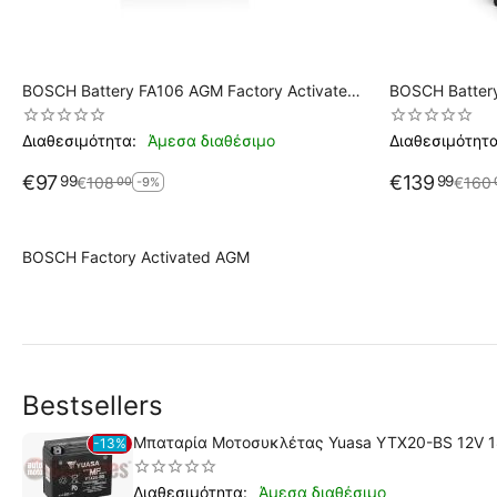
BOSCH Battery FA106 AGM Factory Activated
BOSCH Battery FA107 AGM Factory Activ
YTX14-BS
YTX20L-BS / 
Διαθεσιμότητα:
Άμεσα διαθέσιμο
Διαθεσιμότητα
€
97
€
139
99
99
€
108
€
160
00
-9%
BOSCH Factory Activated AGM
Bestsellers
Μπαταρία Μοτοσυκλέτας Yuasa YTX20-BS 12V 
13%
Άμεσα διαθέσιμο
Διαθεσιμότητα: