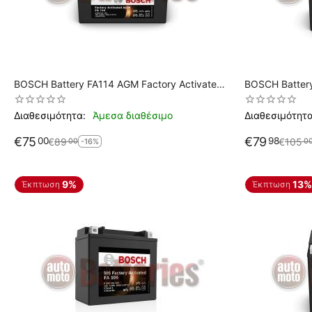
BOSCH Battery FA114 AGM Factory Activated
BOSCH Battery FA110 AGM Factory Activ
YTZ10S (Y/B)TZ10S
YT12B-BS / G
Διαθεσιμότητα:
Άμεσα διαθέσιμο
Διαθεσιμότητα
€
75
€
79
00
98
€
89
€
105
00
0
-16%
9%
13%
Έκπτωση
Έκπτωση