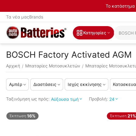
Το κατάστημα 
Τα νέα μας
Brands
Κατηγορίες
BOSCH Factory Activated AGM
Αρχική
Μπαταρίες Μοτοσυκλετών
Μπαταρίες Μοτοσυκλετ
/
/
Αμπέρ
Διαστάσεις
Ισχύς εκκίνησης
Κατασκευα
Ταξινόμηση ως πρός:
Προβολή:
Αύξουσα τιμή
24
16%
21%
Έκπτωση
Έκπτωση