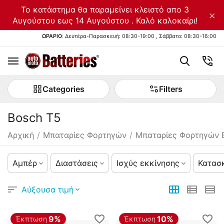
Το κατάστημα θα παραμείνει κλειστό απο 3
×
Αυγούστου εως 14 Αυγούστου . Καλό καλοκαίρι!
ΩΡΑΡΙΟ
: Δευτέρα-Παρασκευή: 08:30-19:00 , Σάββατο: 08:30-16:00
Categories
Filters
Bosch T5
Αρχική
/
Μπαταρίες Φορτηγών
/
Μπαταρίες Φορτηγών 
Αμπέρ
Διαστάσεις
Ισχύς εκκίνησης
Κατασ
Αύξουσα τιμή
9%
10%
Έκπτωση
Έκπτωση