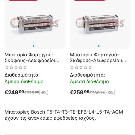
Μπαταρία Φορτηγού-
Μπαταρία Φορτηγού-
Σκάφους-Λεωφορείου
Σκάφους-Λεωφορείου
Bosch T5075 12V 145AH
Bosch T5077 12V 180AH
800EN Α-Εκκίνησης
1000EN Α-Εκκίνησης
Διαθεσιμότητα:
Διαθεσιμότητα:
Άμεσα διαθέσιμο
Άμεσα διαθέσιμο
€
249
€
259
99
99
€
275
€
289
-9%
-10%
99
99
Μπαταρίες Bosch T5-T4-T3-TE-EFB-L4-L5-TA-AGM
έχουν τις αναγκαίες εφεδρείες ισχύος.