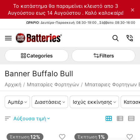
Το κατάστημα θα παραμείνει κλειστό απο 3
×
Αυγούστου εως 14 Αυγούστου . Καλό καλοκαίρι!
ΩΡΑΡΙΟ
: Δευτέρα-Παρασκευή: 08:30-19:00 , Σάββατο: 08:30-16:00
Categories
Filters
Banner Buffalo Bull
Αρχική
/
Μπαταρίες Φορτηγών
/
Μπαταριες Φορτηγων 
Αμπέρ
Διαστάσεις
Ισχύς εκκίνησης
Κατασ
Αύξουσα τιμή
12%
1%
Έκπτωση
Έκπτωση