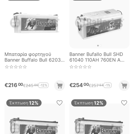
Μπαταρία φορτηγού
Banner Bufallo Bull SHD
Banner Buffalo Bull 62034
61040 110AH 760EN Α
SHD 120AH-720EN Α-
Εκκίνησης
Εκκίνησης
€
216
€
254
00
00
€
245
€
257
-12%
-1%
00
53
12%
12%
Έκπτωση
Έκπτωση