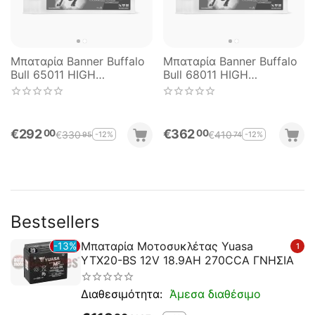
Μπαταρία Banner Buffalo
Μπαταρία Banner Buffalo
Bull 65011 HIGH
Bull 68011 HIGH
CURRENT 150AH 1150EN
CURRENT 180AH 1400EN
Α-Εκκίνησης
Α-Εκκίνησης
€
292
€
362
00
00
€
330
€
410
-12%
-12%
95
74
Bestsellers
Μπαταρία Μοτοσυκλέτας Yuasa
13%
1
YTX20-BS 12V 18.9AH 270CCA ΓΝΗΣΙΑ
Άμεσα διαθέσιμο
Διαθεσιμότητα: