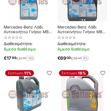
Mercedes-Benz Λάδι
Mercedes-Benz Λάδι
Αυτοκινήτου Γνήσιο MB
Αυτοκινήτου Γνήσιο MB
229.51 5W-30 1lt
229.5 5W-40 5lt
Διαθεσιμότητα:
Διαθεσιμότητα:
Άμεσα διαθέσιμο
Άμεσα διαθέσιμο
€
17
€
69
99
00
€
21
€
75
-14%
-8%
00
00
11%
16%
Έκπτωση
Έκπτωση