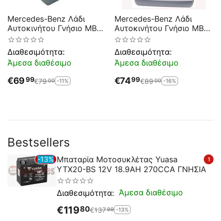
Mercedes-Benz Λάδι
Mercedes-Benz Λάδι
Αυτοκινήτου Γνήσιο MB
Αυτοκινήτου Γνήσιο MB
229.51 5W-30 5lt
229.52 5W-30 5lt
Διαθεσιμότητα:
Διαθεσιμότητα:
Άμεσα διαθέσιμο
Άμεσα διαθέσιμο
€
69
€
74
99
99
€
79
€
89
-11%
-16%
00
00
Bestsellers
Μπαταρία Μοτοσυκλέτας Yuasa
13%
1
YTX20-BS 12V 18.9AH 270CCA ΓΝΗΣΙΑ
Άμεσα διαθέσιμο
Διαθεσιμότητα:
€
119
80
€
137
-13%
99