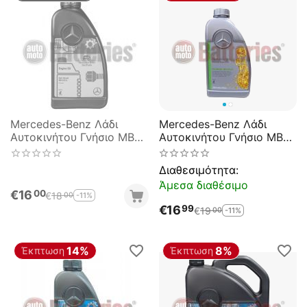
Mercedes-Benz Λάδι
Mercedes-Benz Λάδι
Αυτοκινήτου Γνήσιο MB
Αυτοκινήτου Γνήσιο MB
229.5 5W-40 1lt
229.52 5W-30 1lt
Διαθεσιμότητα:
Άμεσα διαθέσιμο
€
16
00
€
18
-11%
00
€
16
99
€
19
-11%
00
14%
8%
Έκπτωση
Έκπτωση