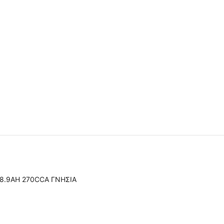
18.9AH 270CCA ΓΝΗΣΙΑ