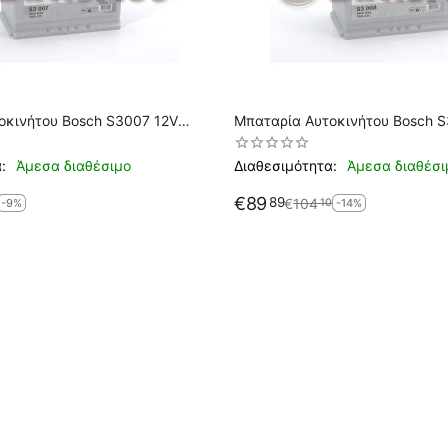
οκινήτου Bosch S3007 12V
Μπαταρία Αυτοκινήτου Bosch 
A-Εκκίνησης
70AH-640EN A-Εκκίνησης
:
Άμεσα διαθέσιμο
Διαθεσιμότητα:
Άμεσα διαθέσι
€
89
89
€
104
10
-9%
-14%