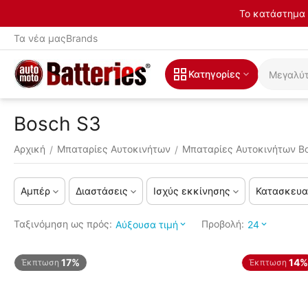
Το κατάστημα 
Τα νέα μας
Brands
Κατηγορίες
Bosch S3
Αρχική
Μπαταρίες Αυτοκινήτων
Μπαταρίες Αυτοκινήτων B
/
/
Αμπέρ
Διαστάσεις
Ισχύς εκκίνησης
Κατασκευα
Ταξινόμηση ως πρός:
Προβολή:
Αύξουσα τιμή
24
17%
14%
Έκπτωση
Έκπτωση