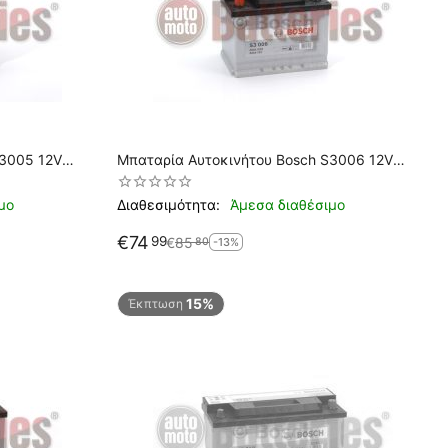
S3005 12V
Μπαταρία Αυτοκινήτου Bosch S3006 12V
56AH-480EN A-Εκκίνησης
μο
Διαθεσιμότητα:
Άμεσα διαθέσιμο
€
74
99
€
85
80
-13%
15%
Έκπτωση