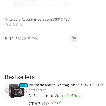
Μπαταρία Αυτοκινήτου Bosch S3013 12V
90AH-720EN A-Εκκίνησης
€
114
99
€
135
00
-15%
Bestsellers
Μπαταρία Μοτοσυκλέτας Yuasa YTX20-BS 12V 
13%
Άμεσα διαθέσιμο
Διαθεσιμότητα:
€
119
80
€
137
99
-13%