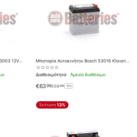
S3003 12V
Μπαταρία Αυτοκινήτου Bosch S3016 Κλειστού
Τύπου 45Ah-300A-Εκκίνησης
μο
Διαθεσιμότητα:
Άμεσα διαθέσιμο
€
63
99
€
69
99
-9%
13%
Έκπτωση