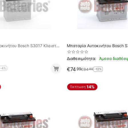
οκινήτου Bosch S3017 Κλειστού
Μπαταρία Αυτοκινήτου Bosch 
00A-Εκκίνησης
56AH-480EN A-Εκκίνησης
Διαθεσιμότητα:
Άμεσα διαθέσι
-4%
€
74
99
€
84
80
-12%
14%
Έκπτωση