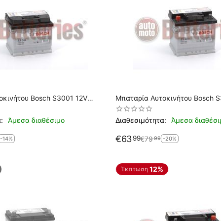
οκινήτου Bosch S3001 12V
Μπαταρία Αυτοκινήτου Bosch 
-Εκκίνησης
45AH-400EN A-Εκκίνησης
:
Άμεσα διαθέσιμο
Διαθεσιμότητα:
Άμεσα διαθέσι
€
63
99
€
79
99
-14%
-20%
12%
Έκπτωση