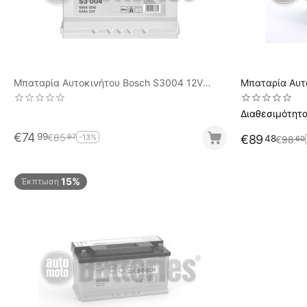
Μπαταρία Αυτοκινήτου Bosch S3004 12V
Μπαταρία Αυτ
53AH-500EN A-Εκκίνησης
70AH-640EN 
Διαθεσιμότητα
€
74
99
€
85
97
-13%
€
89
48
€
98
60
15%
Έκπτωση