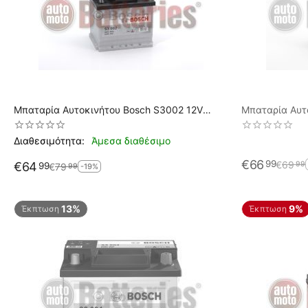
Μπαταρία Αυτοκινήτου Bosch S3002 12V
Μπαταρία Αυτ
45AH-400EN A-Εκκίνησης
Τύπου 45Ah-3
Διαθεσιμότητα:
Άμεσα διαθέσιμο
€
66
99
€
69
99
€
64
99
€
79
99
-19%
13%
9%
Έκπτωση
Έκπτωση