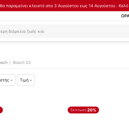
θα παραμείνει κλειστό απο 3 Αυγούστου εως 14 Αυγούστου . Καλό 
ΩΡΑ
osch
Bosch S3
/
στής
Τιμή
20%
Έκπτωση