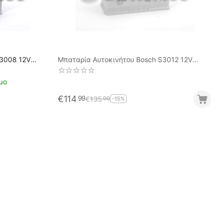
S3008 12V
Μπαταρία Αυτοκινήτου Bosch S3012 12V
88AH-740EN A-Εκκίνησης
μο
€
114
99
€
135
00
-15%