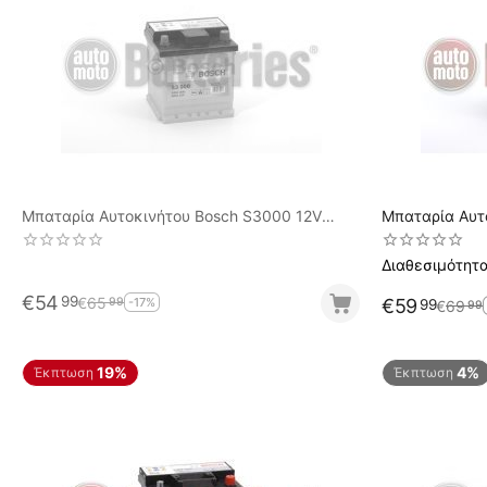
Μπαταρία Αυτοκινήτου Bosch S3000 12V
Μπαταρία Αυτ
40AH-340EN A-Εκκίνησης
41AH-360EN A
Διαθεσιμότητα
€
54
99
€
65
99
-17%
€
59
99
€
69
99
19%
4%
Έκπτωση
Έκπτωση