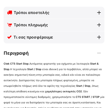
Τρόποι αποστολής
Τρόποι πληρωμής
Τι σας προσφέρουμε
Περιγραφή
Ctek CT5 Start Stop
.Αυτόματος φορτιστής για οχήματα με λειτουργία
Start &
Stop
.Η τεχνολογία
Start / Stop
είναι ιδανική για το περιβάλλον, αλλά μπορεί να
ασκήσει σημαντική πίεση στην μπαταρία σας, ειδικά εάν είναι σε παλαιότερο
αυτοκίνητο. Διατηρώντας την μπαταρία πλήρως φορτισμένη, μπορείτε να
επωφεληθείτε πλήρως από όλα τα οφέλη της τεχνολογίας
Start / Stop
, όπως
καλύτερη απόδοση καυσίμου και
χαμηλότερες εκπομπές CO2
. Εάν
πραγματοποιείτε σύντομες διαδρομές, χρησιμοποιήστε το
CT5 START / STOP
μία
φορά το μήνα για να διατηρήσετε την μπαταρία σας σε άριστη κατάσταση. Και