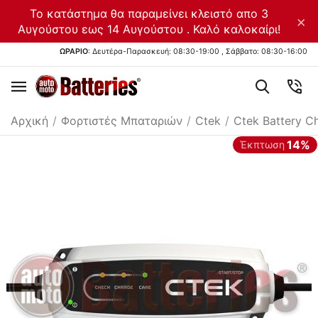
Το κατάστημα θα παραμείνει κλειστό απο 3
×
Αυγούστου εως 14 Αυγούστου . Καλό καλοκαίρι!
ΩΡΑΡΙΟ
: Δευτέρα-Παρασκευή: 08:30-19:00 , Σάββατο: 08:30-16:00
Αρχική
/
Φορτιστές Μπαταριών
/
Ctek
/
Ctek Battery C
14%
Έκπτωση