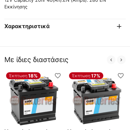
12V Capacity 20hr 40(Ah):EN (Amps): 280 EN
Εκκίνησης
Χαρακτηριστικά
Με ίδιες διαστάσεις
18%
17%
Έκπτωση
Έκπτωση