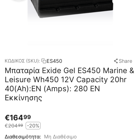
ES450
Share
ΚΩΔΙΚΟΣ (SKU):
Μπαταρία Exide Gel ES450 Marine &
Leisure Wh450 12V Capacity 20hr
40(Ah):EN (Amps): 280 EN
Εκκίνησης
€
164
99
€
204
-20%
99
Μη Διαθέσιμο
Διαθεσιμότητα: