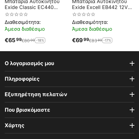
Μπαταρία Αυτοκινήτου
Μπαταρία Αυτοκινήτου
Exide Classic EC440
Exide Excell EB442 12V
44AH 360EN Α Εκκίνησης
44AH 420EN A-
Εκκίνησης
Διαθεσιμότητα:
Διαθεσιμότητα:
Άμεσα διαθέσιμο
Άμεσα διαθέσιμο
€
65
€
69
99
99
€
80
€
83
-18%
-17%
00
90
Ο λογαριασμός μου
Πληροφορίες
Εξυπηρέτηση πελατών
Που βρισκόμαστε
Χάρτης