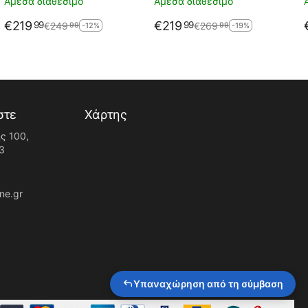
Άμεσα διαθέσιμο
Άμεσα διαθέσιμο
€
219
€
219
99
99
€
249
€
269
99
99
-12%
-19%
στε
Χάρτης
ς 100,
3
ne.gr
Υπαναχώρηση από τη σύμβαση