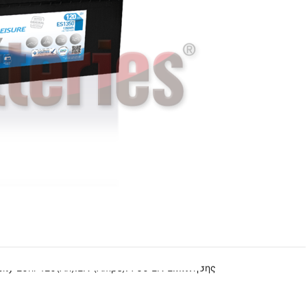
ity 20hr 120(Ah):EN (Amps): 760 EN Εκκίνησης