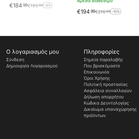
Άμεσα διαθέσιμο
€
184
99
€
195
00
-5%
€
194
99
€
216
00
-10%
Ο λογαριασμός μου
Πληροφορίες
Σύνδεση
Σημεία παραλαβής
Δημιουργία Λογαριασμού
Που βρισκόμαστε
Επικοινωνία
Όροι Χρήσης
Πολιτική προστασίας
Ασφάλεια συναλλαγών
Δήλωση απορρήτου
Κώδικα Δεοντολογίας
Δικαίωμα υπαναχώρησης
προϊόντων