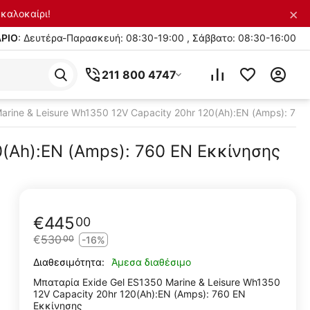
×
καλοκαίρι!
ΡΙΟ
: Δευτέρα-Παρασκευή: 08:30-19:00 , Σάββατο: 08:30-16:00
211 800 4747
arine & Leisure Wh1350 12V Capacity 20hr 120(Ah):EN (Amps): 76
0(Ah):EN (Amps): 760 EN Εκκίνησης
€
445
00
€
530
00
-16%
Άμεσα διαθέσιμο
Διαθεσιμότητα:
Μπαταρία Exide Gel ES1350 Marine & Leisure Wh1350
12V Capacity 20hr 120(Ah):EN (Amps): 760 EN
Εκκίνησης