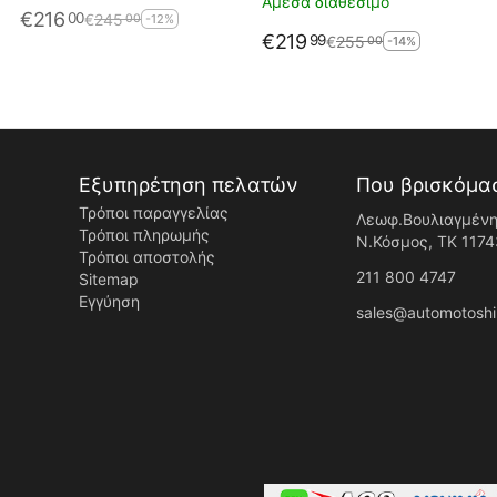
Άμεσα διαθέσιμο
€
216
00
€
245
00
-12%
€
219
99
€
255
00
-14%
Εξυπηρέτηση πελατών
Που βρισκόμα
Τρόποι παραγγελίας
Λεωφ.Βουλιαγμένη
Τρόποι πληρωμής
Ν.Κόσμος, ΤK 1174
Τρόποι αποστολής
211 800 4747
Sitemap
Εγγύηση
sales@automotoshi