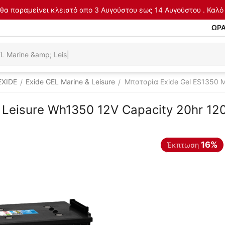
θα παραμείνει κλειστό απο 3 Αυγούστου εως 14 Αυγούστου . Καλό 
ΩΡΑ
EXIDE
Exide GEL Marine & Leisure
Μπαταρία Exide Gel ES1350 M
/
/
 Leisure Wh1350 12V Capacity 20hr 12
16%
Έκπτωση