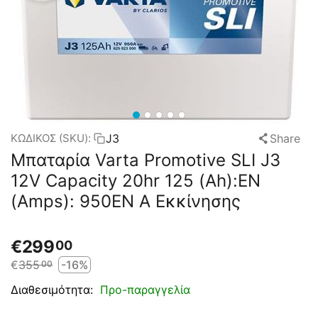
J3
Share
ΚΩΔΙΚΟΣ (SKU):
Μπαταρία Varta Promotive SLI J3
12V Capacity 20hr 125 (Ah):EN
(Amps): 950EN A Εκκίνησης
€
299
00
€
355
-16%
00
Προ-παραγγελία
Διαθεσιμότητα: