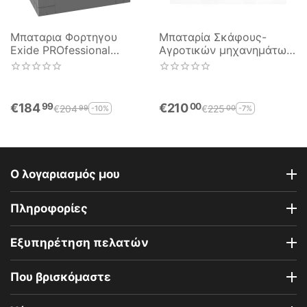
Μπαταρια Φορτηγου
Μπαταρία Σκάφους-
Exide PROfessional
Αγροτικών μηχανημάτων
EG1250 125AH 760EN
Bosch T3040 12V 125AH
ΑΝΟΙΚΤΟΥ ΤΥΠΟΥ
720EN Α-Εκκίνησης
€
184
€
210
99
00
€
204
€
225
-10%
-7%
99
00
Ο λογαριασμός μου
Πληροφορίες
Εξυπηρέτηση πελατών
Που βρισκόμαστε