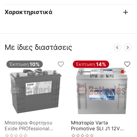
Χαρακτηριστικά
Με ίδιες διαστάσεις
10%
14%
Έκπτωση
Έκπτωση
Μπαταρια Φορτηγου
Μπαταρία Varta
Exide PROfessional
Promotive SLI J1 12V
EG1250 125AH 760EN
Capacity 20hr 125