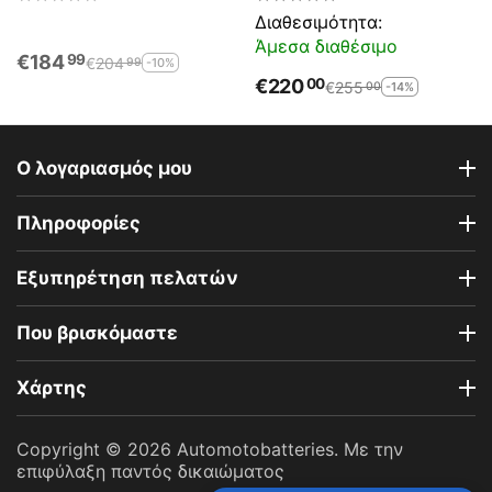
ΑΝΟΙΚΤΟΥ ΤΥΠΟΥ
(Ah):EN (Amps): 720EN A
Διαθεσιμότητα:
Εκκίνησης
Άμεσα διαθέσιμο
€
184
99
€
204
-10%
99
€
220
00
€
255
-14%
00
Ο λογαριασμός μου
Πληροφορίες
Εξυπηρέτηση πελατών
Που βρισκόμαστε
Χάρτης
Copyright © 2026 Automotobatteries. Με την
επιφύλαξη παντός δικαιώματος