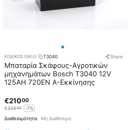
T3040
Share
ΚΩΔΙΚΟΣ (SKU):
Μπαταρία Σκάφους-Αγροτικών
μηχανημάτων Bosch T3040 12V
125AH 720EN Α-Εκκίνησης
€
210
00
€
225
-7%
00
Μη Διαθέσιμο
Διαθεσιμότητα: