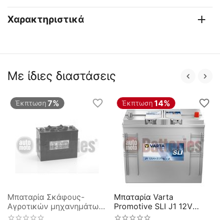
Χαρακτηριστικά
Με ίδιες διαστάσεις
7%
14%
Έκπτωση
Έκπτωση
Μπαταρία Σκάφους-
Μπαταρία Varta
Αγροτικών μηχανημάτων
Promotive SLI J1 12V
Bosch T3040 12V 125AH
Capacity 20hr 125