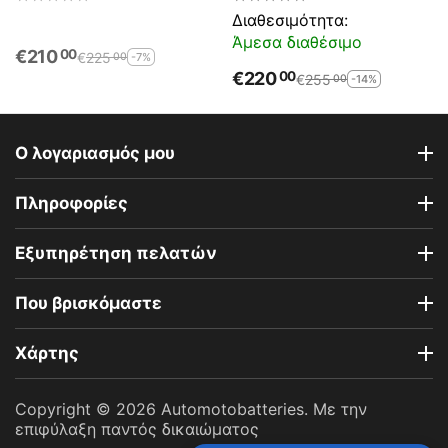
720EN Α-Εκκίνησης
(Ah):EN (Amps): 720EN A
Διαθεσιμότητα:
Εκκίνησης
Άμεσα διαθέσιμο
€
210
00
€
225
-7%
00
€
220
00
€
255
-14%
00
Ο λογαριασμός μου
Πληροφορίες
Εξυπηρέτηση πελατών
Που βρισκόμαστε
Χάρτης
Copyright © 2026 Automotobatteries. Με την
επιφύλαξη παντός δικαιώματος