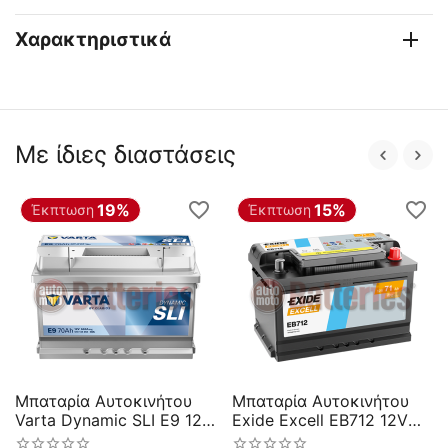
Χαρακτηριστικά
Με ίδιες διαστάσεις
19%
15%
Έκπτωση
Έκπτωση
Μπαταρία Αυτοκινήτου
Μπαταρία Αυτοκινήτου
Varta Dynamic SLI E9 12V
Exide Excell EB712 12V
70AH 640EN A Εκκίνησης
71AH 670EN A-Εκκίνησης