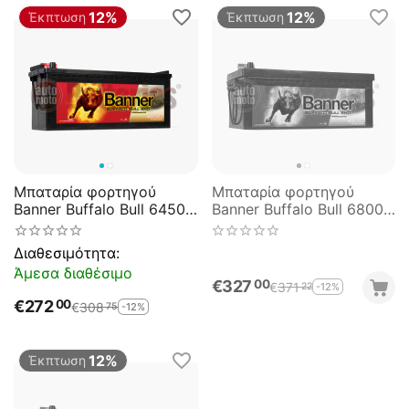
12%
12%
Έκπτωση
Έκπτωση
Μπαταρία φορτηγού
Μπαταρία φορτηγού
Banner Buffalo Bull 64503
Banner Buffalo Bull 68008
SHD PROfessional 145AH
SHD PROfessional 180AH
800EN Α-Εκκίνησης
1000EN Α-Εκκίνησης
Διαθεσιμότητα:
Άμεσα διαθέσιμο
€
327
00
€
371
-12%
22
€
272
00
€
308
-12%
75
12%
Έκπτωση