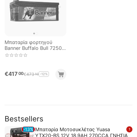
Μπαταρία φορτηγού
Banner Buffalo Bull 72503
SHD PROfessional 225AH
1150EN Α-Εκκίνησης
€
417
00
€
473
-12%
10
Bestsellers
Μπαταρία Μοτοσυκλέτας Yuasa
13%
1
YTX20-BS 12V 18.9AH 270CCA ΓΝΗΣΙΑ