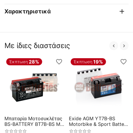
Χαρακτηριστικά
Με ίδιες διαστάσεις
28%
19%
Έκπτωση
Έκπτωση
Μπαταρία Μοτοσυκλέτας
Exide AGM YT7B-BS
BS-BATTERY BT7B-BS MF
Motorbike & Sport Battery
6.8AH 110EN Αντιστοιχία
ET7B-BS