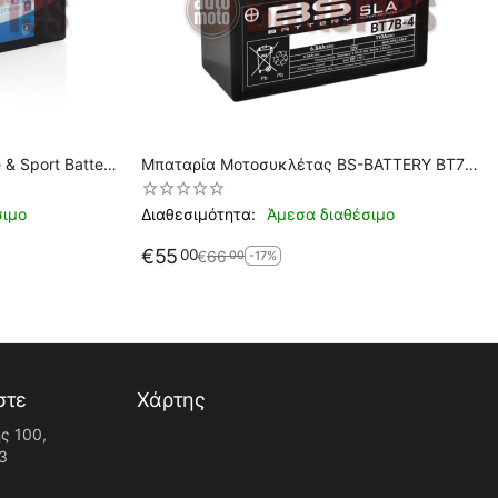
& Sport Battery
Μπαταρία Μοτοσυκλέτας BS-BATTERY BT7B-
4 SLA 6.8AH 110EN Αντιστοιχία YT7B-BS-
GT7B-4
σιμο
Διαθεσιμότητα:
Άμεσα διαθέσιμο
€
55
00
€
66
00
-17%
στε
Χάρτης
ς 100,
3