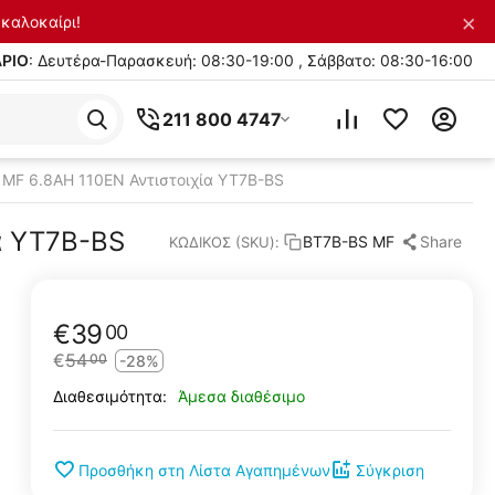
×
καλοκαίρι!
ΡΙΟ
: Δευτέρα-Παρασκευή: 08:30-19:00 , Σάββατο: 08:30-16:00
211 800 4747
MF 6.8AH 110EN Αντιστοιχία YT7B-BS
α YT7B-BS
Share
BT7B-BS MF
ΚΩΔΙΚΟΣ (SKU):
€
39
00
€
54
00
-28%
Άμεσα διαθέσιμο
Διαθεσιμότητα:
Προσθήκη στη Λίστα Αγαπημένων
Σύγκριση