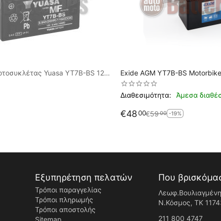
τοσυκλέτας Yuasa YT7B-BS 12V
Exide AGM YT7B-BS Motorbike 
CA
ET7B-BS
Διαθεσιμότητα:
Άμεσα διαθέ
€
48
00
€
59
00
-19%
Εξυπηρέτηση πελατών
Που βρισκόμα
Τρόποι παραγγελίας
Λεωφ.Βουλιαγμένη
Τρόποι πληρωμής
Ν.Κόσμος, ΤK 1174
Τρόποι αποστολής
211 800 4747
Sitemap