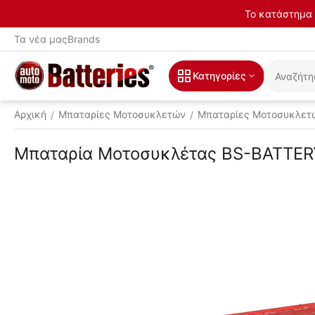
Το κατάστημα 
Τα νέα μας
Brands
Κατηγορίες
Αρχική
Μπαταρίες Μοτοσυκλετών
Μπαταρίες Μοτοσυκλετ
/
/
Μπαταρία Μοτοσυκλέτας BS-BATTERY