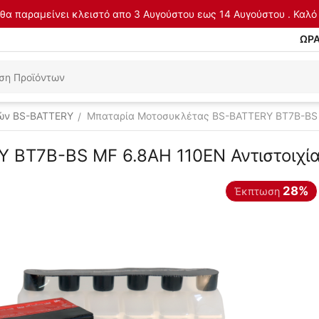
θα παραμείνει κλειστό απο 3 Αυγούστου εως 14 Αυγούστου . Καλό 
ΩΡΑ
ών BS-BATTERY
Μπαταρία Μοτοσυκλέτας BS-BATTERY BT7B-BS 
/
 BT7B-BS MF 6.8AH 110EN Αντιστοιχί
28%
Έκπτωση