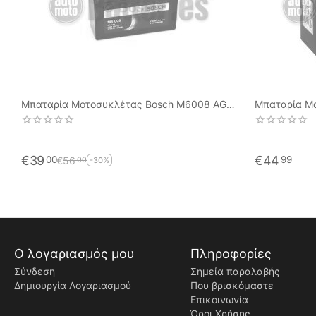
Μπαταρία Μοτοσυκλέτας Bosch M6008 AGM
Μπαταρία Μο
YT7B-BS 12V 7AH 120EN
6.8AH 110C
€
39
€
44
00
99
€
56
00
-30%
Ο λογαριασμός μου
Πληροφορίες
Σύνδεση
Σημεία παραλαβής
Δημιουργία Λογαριασμού
Που βρισκόμαστε
Επικοινωνία
Όροι Χρήσης