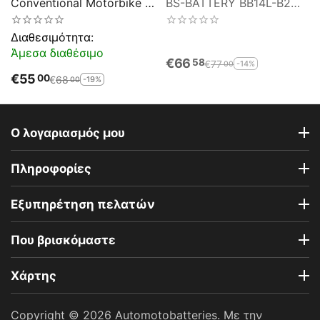
Conventional Motorbike &
BS-BATTERY BB14L-B2
Sport Battery EB14L-B2
DRY 14.7AH 175EN
Αντιστοιχία YB14L-B2
Διαθεσιμότητα:
Άμεσα διαθέσιμο
€
66
58
€
77
-14%
00
€
55
00
€
68
-19%
00
Ο λογαριασμός μου
Πληροφορίες
Εξυπηρέτηση πελατών
Που βρισκόμαστε
Χάρτης
Copyright © 2026 Automotobatteries. Με την