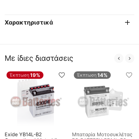
Χαρακτηριστικά
Με ίδιες διαστάσεις
19%
14%
Έκπτωση
Έκπτωση
Exide YB14L-B2
Μπαταρία Μοτοσυκλέτας