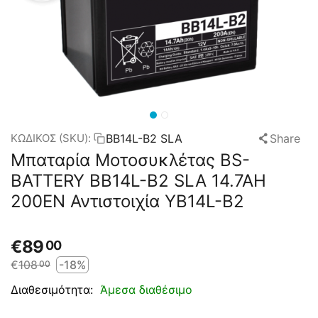
BB14L-B2 SLA
Share
ΚΩΔΙΚΟΣ (SKU):
Μπαταρία Μοτοσυκλέτας BS-
BATTERY BB14L-B2 SLA 14.7AH
200EN Αντιστοιχία YB14L-B2
€
89
00
€
108
-18%
00
Άμεσα διαθέσιμο
Διαθεσιμότητα: