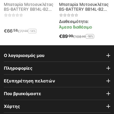
Μπαταρία Μοτοσυκλέτας
Μπαταρία Μοτοσυκλέτας
BS-BATTERY BB14L-B2
BS-BATTERY BB14L-B2
DRY 14.7AH 175EN
SLA 14.7AH 200EN
Αντιστοιχία YB14L-B2
Αντιστοιχία YB14L-B2
Διαθεσιμότητα:
Άμεσα διαθέσιμο
€
66
58
€
77
-14%
00
€
89
00
€
108
-18%
00
Ο λογαριασμός μου
Πληροφορίες
Εξυπηρέτηση πελατών
Που βρισκόμαστε
Χάρτης