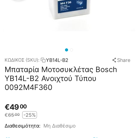
YB14L-B2
Share
ΚΩΔΙΚΟΣ (SKU):
Μπαταρία Μοτοσυκλέτας Bosch
YB14L-B2 Ανοιχτού Τύπου
0092M4F360
€
49
00
€
65
-25%
00
Μη Διαθέσιμο
Διαθεσιμότητα: