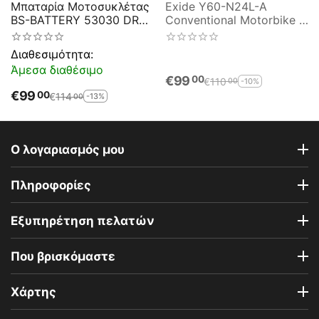
Μπαταρία Μοτοσυκλέτας
Exide Y60-N24L-A
BS-BATTERY 53030 DRY
Conventional Motorbike &
30AH 300EN
Sport Battery E60-N24L-
A
Διαθεσιμότητα:
Άμεσα διαθέσιμο
€
99
00
€
110
-10%
00
€
99
00
€
114
-13%
00
Ο λογαριασμός μου
Πληροφορίες
Εξυπηρέτηση πελατών
Που βρισκόμαστε
Χάρτης