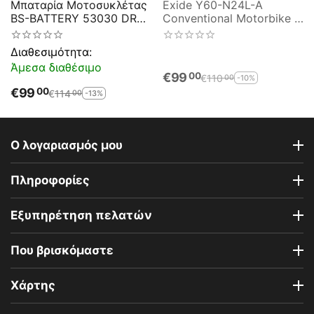
Μπαταρία Μοτοσυκλέτας
Exide Y60-N24L-A
BS-BATTERY 53030 DRY
Conventional Motorbike &
30AH 300EN
Sport Battery E60-N24L-
A
Διαθεσιμότητα:
Άμεσα διαθέσιμο
€
99
00
€
110
-10%
00
€
99
00
€
114
-13%
00
Ο λογαριασμός μου
Πληροφορίες
Εξυπηρέτηση πελατών
Που βρισκόμαστε
Χάρτης