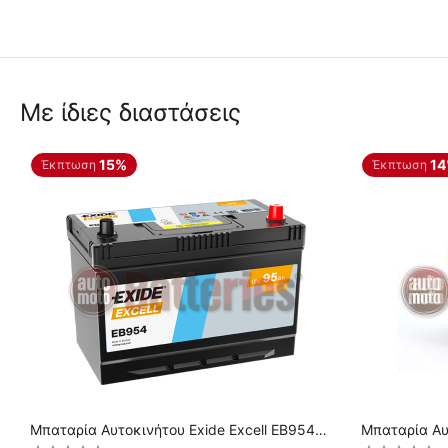
Με ίδιες διαστάσεις
15%
1
Έκπτωση
Έκπτωση
Μπαταρία Αυτοκινήτου Exide Excell EB954
Μπαταρία Αυ
12V 95AH 720EN A-Εκκίνησης
95AH-830EN