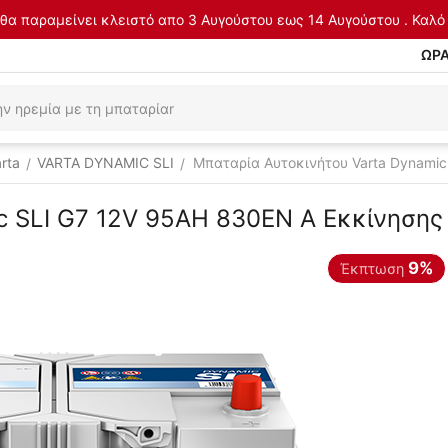
θα παραμείνει κλειστό απο 3 Αυγούστου εως 14 Αυγούστου . Καλό 
ΩΡΑ
rta
VARTA DYNAMIC SLI
Μπαταρία Αυτοκινήτου Varta Dynamic
/
/
c SLI G7 12V 95AH 830EN A Εκκίνησης
9%
Έκπτωση