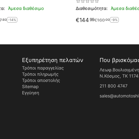
τα:
Άμεσα διαθέσιμο
Διαθεσιμότητα:
Άμεσα διαθέ
€
144
99
7
€
160
80
00
-14%
-9%
Εξυπηρέτηση πελατών
Που βρισκόμα
Τρόποι παραγγελίας
Λεωφ.Βουλιαγμένη
Τρόποι πληρωμής
Ν.Κόσμος, ΤK 1174
Τρόποι αποστολής
211 800 4747
Sitemap
Εγγύηση
sales@automotoshi