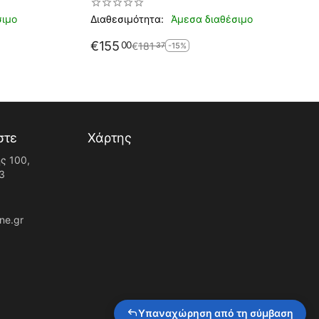
σιμο
Διαθεσιμότητα:
Άμεσα διαθέσιμο
€
155
00
€
181
37
-15%
στε
Χάρτης
ς 100,
3
ne.gr
Υπαναχώρηση από τη σύμβαση