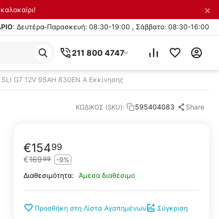
×
καλοκαίρι!
ΡΙΟ
: Δευτέρα-Παρασκευή: 08:30-19:00 , Σάββατο: 08:30-16:00
211 800 4747
 SLI G7 12V 95AH 830EN A Εκκίνησης
Share
595404083
ΚΩΔΙΚΟΣ (SKU):
€
154
99
€
169
99
-9%
Άμεσα διαθέσιμο
Διαθεσιμότητα:
Προσθήκη στη Λίστα Αγαπημένων
Σύγκριση