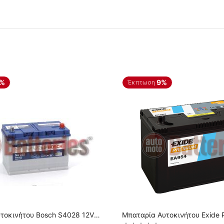
4%
9%
Έκπτωση
τοκινήτου Bosch S4028 12V
Μπαταρία Αυτοκινήτου Exide
 A-Εκκίνησης
12V 95AH 800EN A Εκκίνησης