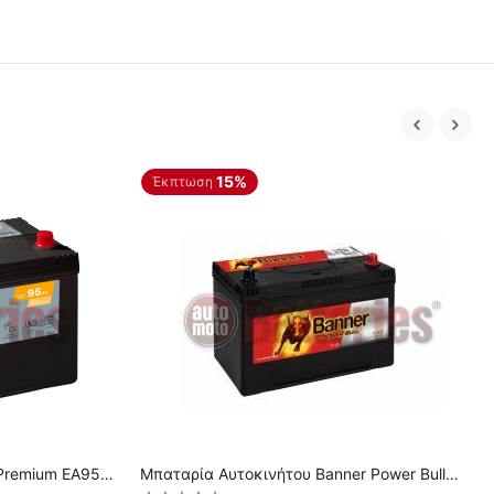
15%
Έκπτωση
 Premium EA954
Μπαταρία Αυτοκινήτου Banner Power Bull
P9504 12V 95AH-740EN A-Εκκίνησης