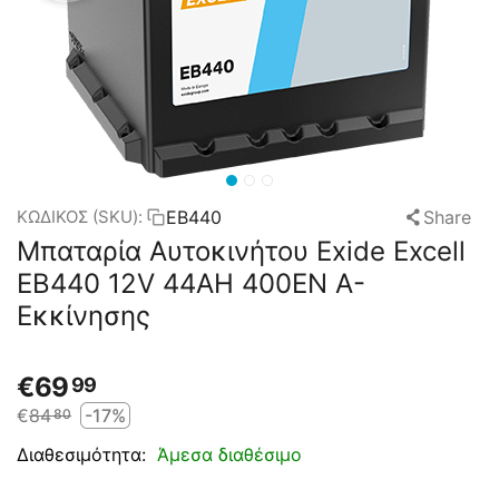
EB440
Share
ΚΩΔΙΚΟΣ (SKU):
Μπαταρία Αυτοκινήτου Exide Excell
EB440 12V 44AH 400EN A-
Εκκίνησης
€
69
99
€
84
-17%
80
Άμεσα διαθέσιμο
Διαθεσιμότητα: