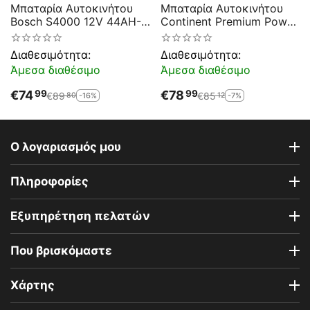
Μπαταρία Αυτοκινήτου
Μπαταρία Αυτοκινήτου
Bosch S4000 12V 44AH-
Continent Premium Power
420EN A-Εκκίνησης
L0 44 12V 44Ah 440EN
Εκκίνησης
Διαθεσιμότητα:
Διαθεσιμότητα:
Άμεσα διαθέσιμο
Άμεσα διαθέσιμο
€
74
€
78
99
99
€
89
€
85
-16%
-7%
80
12
Ο λογαριασμός μου
Πληροφορίες
Εξυπηρέτηση πελατών
Που βρισκόμαστε
Χάρτης