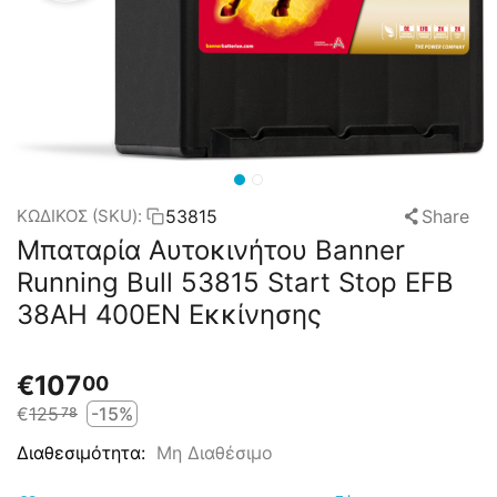
53815
Share
ΚΩΔΙΚΟΣ (SKU):
Μπαταρία Αυτοκινήτου Banner
Running Bull 53815 Start Stop EFB
38AH 400EN Εκκίνησης
€
107
00
€
125
-15%
78
Μη Διαθέσιμο
Διαθεσιμότητα: