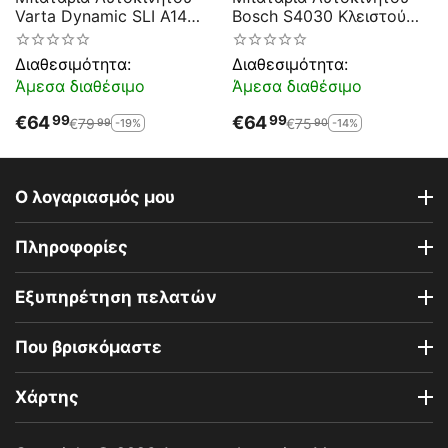
Varta Dynamic SLI A14
Bosch S4030 Κλειστού
12V 40AH 330EN A-
Τύπου 40Ah-330A-
Εκκίνησης
Εκκίνησης
Διαθεσιμότητα:
Διαθεσιμότητα:
Άμεσα διαθέσιμο
Άμεσα διαθέσιμο
€
64
€
64
99
99
€
79
€
75
-19%
-14%
99
90
Ο λογαριασμός μου
Πληροφορίες
Εξυπηρέτηση πελατών
Που βρισκόμαστε
Χάρτης