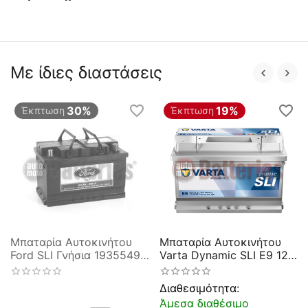
Με ίδιες διαστάσεις
30%
19%
Έκπτωση
Έκπτωση
Μπαταρία Αυτοκινήτου
Μπαταρία Αυτοκινήτου
Ford SLI Γνήσια 1935549
Varta Dynamic SLI E9 12V
Silver Calcium 12V 60AH
70AH 640EN A Εκκίνησης
590EN
Διαθεσιμότητα:
Άμεσα διαθέσιμο