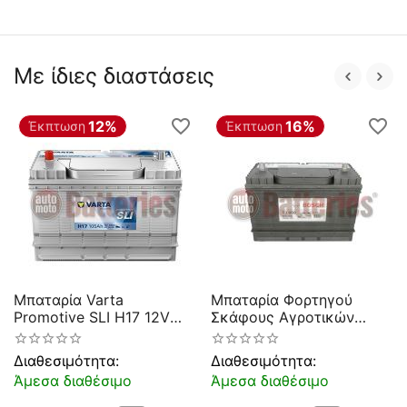
Με ίδιες διαστάσεις
12%
16%
Έκπτωση
Έκπτωση
Μπαταρία Varta
Μπαταρία Φορτηγού
Promotive SLI H17 12V
Σκάφους Αγροτικών
105Ah 800EN A
μηχανημάτων Bosch
Εκκίνησης
T3050 12V 105AH 800EN
Διαθεσιμότητα:
Διαθεσιμότητα:
Α Εκκίνησης
Άμεσα διαθέσιμο
Άμεσα διαθέσιμο