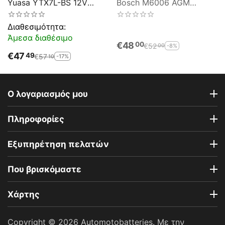
Yuasa YTX7L-BS 12V
Bosch M6006 AGM
6.3AH 100CCA
YTX7L-BS 12V 6AH 100EN
Διαθεσιμότητα:
Άμεσα διαθέσιμο
€
48
00
€
52
-8%
00
€
47
49
€
57
-17%
10
Ο λογαριασμός μου
Πληροφορίες
Εξυπηρέτηση πελατών
Που βρισκόμαστε
Χάρτης
Copyright © 2026 Automotobatteries. Με την