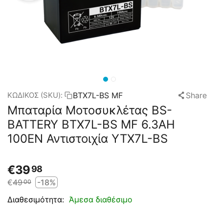
BTX7L-BS MF
Share
ΚΩΔΙΚΟΣ (SKU):
Μπαταρία Μοτοσυκλέτας BS-
BATTERY BTX7L-BS MF 6.3AH
100EN Αντιστοιχία YTX7L-BS
€
39
98
€
49
-18%
00
Άμεσα διαθέσιμο
Διαθεσιμότητα: