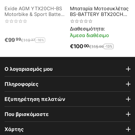
Exide AGM YTX20CH-BS
Μπαταρία Μοτοσυκλέτας
Motorbike & Sport Battery
BS-BATTERY BTX20CH
ETX20CH-BS
SLA 18.9AH 270EN
Αντιστοιχία YTX20A-BS -
Διαθεσιμότητα:
YTX20CH-BS
Άμεσα διαθέσιμο
€
99
99
€
119
-16%
37
€
100
00
€
115
-13%
00
Ο λογαριασμός μου
Πληροφορίες
Εξυπηρέτηση πελατών
Που βρισκόμαστε
Χάρτης