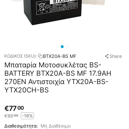
BTX20A-BS MF
Share
ΚΩΔΙΚΟΣ (SKU):
Μπαταρία Μοτοσυκλέτας BS-
BATTERY BTX20A-BS MF 17.9AH
270EN Αντιστοιχία YTX20A-BS-
YTX20CH-BS
€
77
00
€
92
-16%
00
Μη Διαθέσιμο
Διαθεσιμότητα: