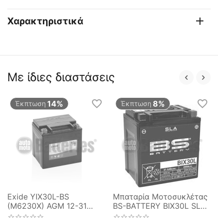
Χαρακτηριστικά
Με ίδιες διαστάσεις
14%
8%
Έκπτωση
Έκπτωση
Exide YIX30L-BS
Μπαταρία Μοτοσυκλέτας
(M6230X) AGM 12-31
BS-BATTERY BIX30L SLA
Ready Motorbike & Sport
31.6AH 400EN Αντιστοιχία