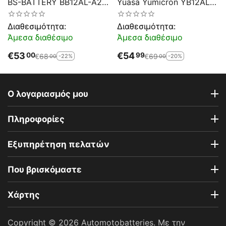
BS-BATTERY BB12AL-A2
Yuasa Yumicron YB12AL-
DRY 12.6AH 155EN
A2
Αντιστοιχία YB12AL-A2
Διαθεσιμότητα:
Διαθεσιμότητα:
Άμεσα διαθέσιμο
Άμεσα διαθέσιμο
€
53
€
54
00
99
€
68
€
69
-22%
-20%
00
00
Ο λογαριασμός μου
Πληροφορίες
Εξυπηρέτηση πελατών
Που βρισκόμαστε
Χάρτης
Copyright © 2026 Automotobatteries. Με την