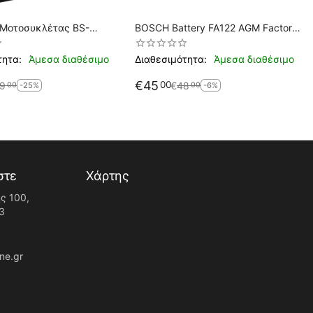
 Μοτοσυκλέτας BS-
BOSCH Battery FA122 AGM Factory
BB5L-B SLA 5.3AH 65EN
Activated YB5L-B
ία YB5L-B
τητα:
Άμεσα διαθέσιμο
Διαθεσιμότητα:
Άμεσα διαθέσιμο
€
45
00
9
€
48
00
00
-25%
-6%
στε
Χάρτης
ς 100,
3
ne.gr