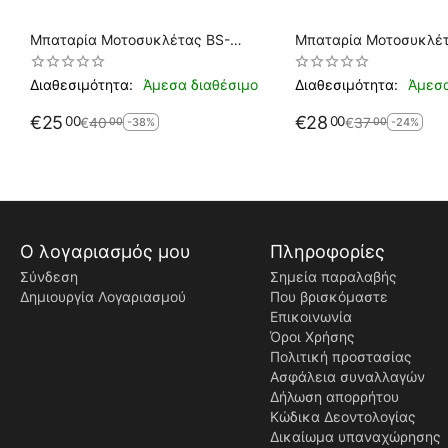
Μπαταρία Μοτοσυκλέτας BS-
Μπαταρία Μοτοσυκλέτ
BATTERY BB5L-B DRY 5.3AH 65EN
Yumicron YB5L-B (Χωρί
Αντιστοιχία YB5L-B
Διαθεσιμότητα:
Άμεσα διαθέσιμο
Διαθεσιμότητα:
Άμεσα
€
25
€
28
00
00
€
40
€
37
00
00
-38%
-24%
Ο λογαριασμός μου
Πληροφορίες
Σύνδεση
Σημεία παραλαβής
Δημιουργία Λογαριασμού
Που βρισκόμαστε
Επικοινωνία
Όροι Χρήσης
Πολιτική προστασίας
Ασφάλεια συναλλαγών
Δήλωση απορρήτου
Κώδικα Δεοντολογίας
Δικαίωμα υπαναχώρησης