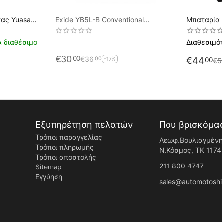
ας Yuasa
Exide YB5L-B Conventional
Μπαταρία
ς Υγρά)
Motorbike & Sport Battery EB5L-B
BATTERY 
Αντιστοιχ
 διαθέσιμο
Διαθεσιμό
€
30
00
€
36
00
-17%
€
44
00
€
5
Εξυπηρέτηση πελατών
Που βρισκόμα
Τρόποι παραγγελίας
Λεωφ.Βουλιαγμένη
Τρόποι πληρωμής
Ν.Κόσμος, ΤK 1174
Τρόποι αποστολής
211 800 4747
Sitemap
Εγγύηση
sales@automotoshi