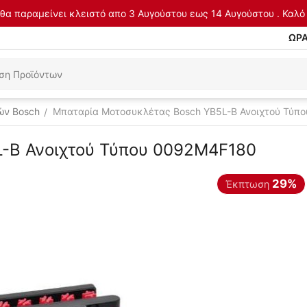
θα παραμείνει κλειστό απο 3 Αυγούστου εως 14 Αυγούστου . Καλό 
ΩΡΑ
ών Bosch
Μπαταρία Μοτοσυκλέτας Bosch YB5L-B Ανοιχτού Τύπ
/
-B Ανοιχτού Τύπου 0092M4F180
29%
Έκπτωση