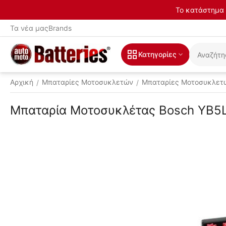
Το κατάστημα 
Τα νέα μας
Brands
Κατηγορίες
Αρχική
Μπαταρίες Μοτοσυκλετών
Μπαταρίες Μοτοσυκλετ
/
/
Μπαταρία Μοτοσυκλέτας Bosch YB5L