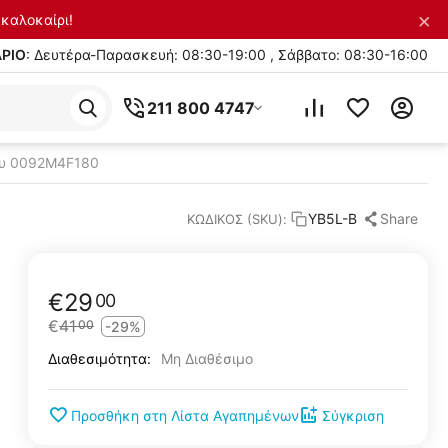
×
καλοκαίρι!
ΡΙΟ
: Δευτέρα-Παρασκευή: 08:30-19:00 , Σάββατο: 08:30-16:00
211 800 4747
ου 0092M4F180
Share
YB5L-B
ΚΩΔΙΚΟΣ (SKU):
€
29
00
€
41
00
-29%
Μη Διαθέσιμο
Διαθεσιμότητα:
Προσθήκη στη Λίστα Αγαπημένων
Σύγκριση