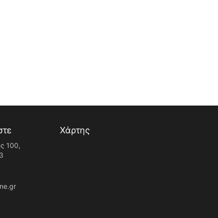
στε
Χάρτης
ς 100,
3
ne.gr