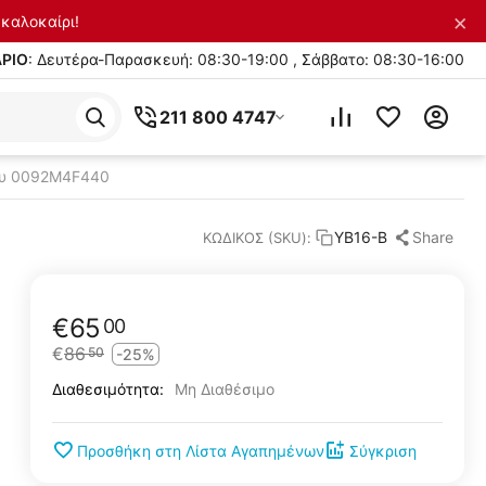
×
καλοκαίρι!
ΡΙΟ
: Δευτέρα-Παρασκευή: 08:30-19:00 , Σάββατο: 08:30-16:00
211 800 4747
ου 0092M4F440
Share
YB16-B
ΚΩΔΙΚΟΣ (SKU):
€
65
00
€
86
50
-25%
Μη Διαθέσιμο
Διαθεσιμότητα:
Προσθήκη στη Λίστα Αγαπημένων
Σύγκριση