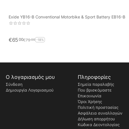
Exide YB16-B Conventional Motorbike & Sport Battery EB16-B
€
65
00
€
79
00
-18%
Ο λογαριασμός μου
Πληροφορίες
Σύνδεση
Σημεία παραλαβής
Δημιουργία Λογαριασμού
Που βρισκόμαστε
Επικοινωνία
Όροι Χρήσης
Πολιτική προστασίας
Ασφάλεια συναλλαγών
Δήλωση απορρήτου
Κώδικα Δεοντολογίας