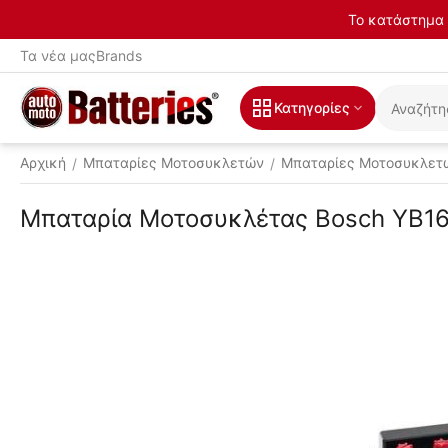
Το κατάστημα 
Τα νέα μας
Brands
Κατηγορίες
Αρχική
Μπαταρίες Μοτοσυκλετών
Μπαταρίες Μοτοσυκλετ
/
/
Μπαταρία Μοτοσυκλέτας Bosch YB1