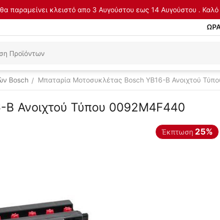
θα παραμείνει κλειστό απο 3 Αυγούστου εως 14 Αυγούστου . Καλό 
ΩΡΑ
ών Bosch
Μπαταρία Μοτοσυκλέτας Bosch YB16-B Ανοιχτού Τύπ
/
6-B Ανοιχτού Τύπου 0092M4F440
25%
Έκπτωση