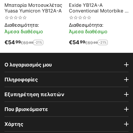
Μπαταρία Μοτοσυκλέτας
Exide YB12A-A
Yuasa Yumicron YB12A-A
Conventional Motorbike &
Sport Battery EB12A-A
Διαθεσιμότητα:
Διαθεσιμότητα:
Άμεσα διαθέσιμο
Άμεσα διαθέσιμο
€
54
€
54
99
99
€
69
€
69
-21%
-21%
99
99
Ο λογαριασμός μου
Πληροφορίες
Εξυπηρέτηση πελατών
Που βρισκόμαστε
Χάρτης