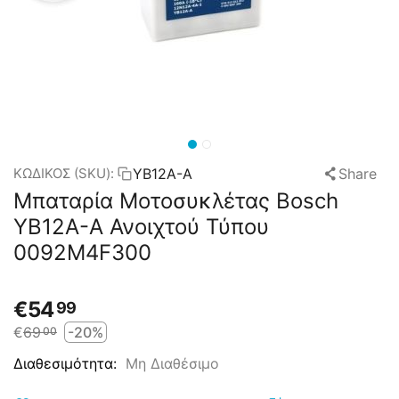
YB12A-A
Share
ΚΩΔΙΚΟΣ (SKU):
Μπαταρία Μοτοσυκλέτας Bosch
YB12A-A Ανοιχτού Τύπου
0092M4F300
€
54
99
€
69
-20%
00
Μη Διαθέσιμο
Διαθεσιμότητα: