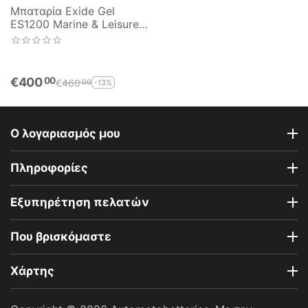
Μπαταρία Exide Gel
ES1200 Marine & Leisure
Wh1200 12V Capacity
20hr 110(Ah):EN (Amps):
760 EN Εκκίνησης
€
400
00
€
460
-13%
00
Ο λογαριασμός μου
Πληροφορίες
Εξυπηρέτηση πελατών
Που βρισκόμαστε
Χάρτης