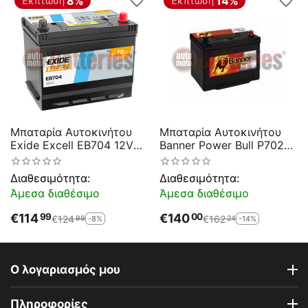
8%
14%
Έκπτωση
Έκπτωση
Μπαταρία Αυτοκινήτου
Μπαταρία Αυτοκινήτου
Exide Excell EB704 12V
Banner Power Bull P7029
70AH 540EN A-Εκκίνησης
12V 70AH-600EN A-
Εκκίνησης
Διαθεσιμότητα:
Διαθεσιμότητα:
Άμεσα διαθέσιμο
Άμεσα διαθέσιμο
€
114
€
140
99
00
€
124
€
162
-8%
-14%
99
24
Ο λογαριασμός μου
Πληροφορίες