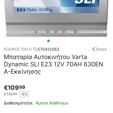
570412063
Share
ΚΩΔΙΚΟΣ (SKU):
Μπαταρία Αυτοκινήτου Varta
Dynamic SLI E23 12V 70AH 630EN
A-Εκκίνησης
€
109
99
€
119
-8%
99
Άμεσα διαθέσιμο
Διαθεσιμότητα: