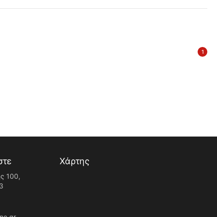
1
στε
Χάρτης
ς 100,
3
ne.gr