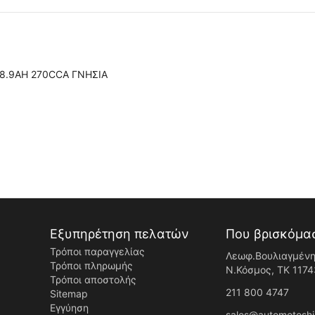
18.9AH 270CCA ΓΝΗΣΙΑ
Εξυπηρέτηση πελατών
Που βρισκόμα
Τρόποι παραγγελίας
Λεωφ.Βουλιαγμένη
Τρόποι πληρωμής
Ν.Κόσμος, ΤK 1174
Τρόποι αποστολής
211 800 4747
Sitemap
Εγγύηση
sales@automotoshi