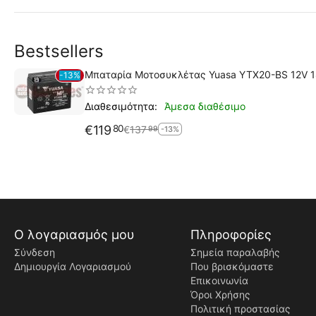
Bestsellers
Μπαταρία Μοτοσυκλέτας Yuasa YTX20-BS 12V 
13%
Άμεσα διαθέσιμο
Διαθεσιμότητα:
€
119
80
€
137
99
-13%
Ο λογαριασμός μου
Πληροφορίες
Σύνδεση
Σημεία παραλαβής
Δημιουργία Λογαριασμού
Που βρισκόμαστε
Επικοινωνία
Όροι Χρήσης
Πολιτική προστασίας