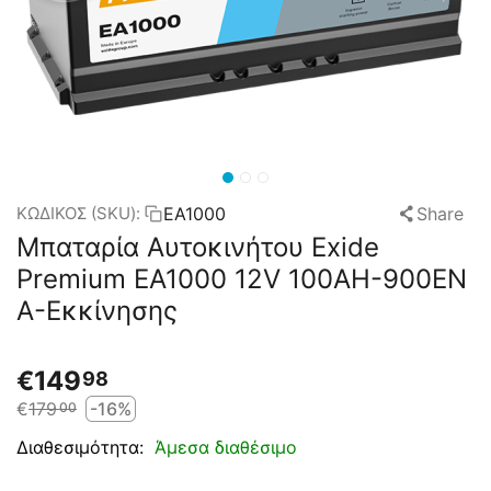
EA1000
Share
ΚΩΔΙΚΟΣ (SKU):
Μπαταρία Αυτοκινήτου Exide
Premium EA1000 12V 100AH-900EN
A-Εκκίνησης
€
149
98
€
179
-16%
00
Άμεσα διαθέσιμο
Διαθεσιμότητα: