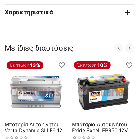
Χαρακτηριστικά
Με ίδιες διαστάσεις
13%
10%
Έκπτωση
Έκπτωση
Μπαταρία Αυτοκινήτου
Μπαταρία Αυτοκινήτου
Varta Dynamic SLI F6 12V
Exide Excell EB950 12V
90AH 720EN A Εκκίνησης
95AH 800EN A-