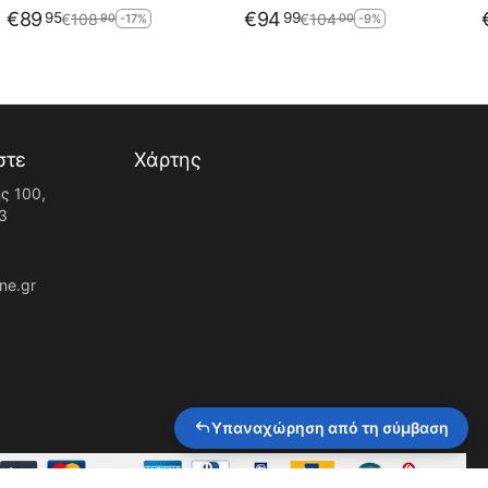
€
89
€
94
95
99
€
108
€
104
90
00
-17%
-9%
στε
Χάρτης
ς 100,
3
ne.gr
Υπαναχώρηση από τη σύμβαση