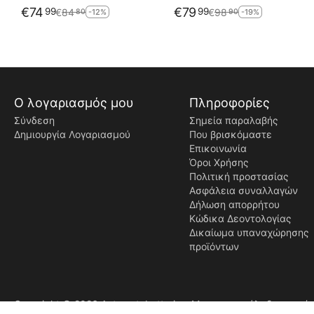
€
74
€
79
99
99
€
84
€
98
80
90
-12%
-19%
Ο λογαριασμός μου
Πληροφορίες
Σύνδεση
Σημεία παραλαβής
Δημιουργία Λογαριασμού
Που βρισκόμαστε
Επικοινωνία
Όροι Χρήσης
Πολιτική προστασίας
Ασφάλεια συναλλαγών
Δήλωση απορρήτου
Κώδικα Δεοντολογίας
Δικαίωμα υπαναχώρησης
προϊόντων
Copyright © 2026 Automotobatteries. Με την επιφύλαξη παντό