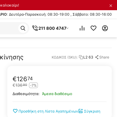
×
καλοκαίρι!
ΡΙΟ
: Δευτέρα-Παρασκευή: 08:30-19:00 , Σάββατο: 08:30-16:00
211 800 4747
κίνησης
Share
L2 63
ΚΩΔΙΚΟΣ (SKU):
€
126
74
€
136
90
-7%
Άμεσα διαθέσιμο
Διαθεσιμότητα:
Προσθήκη στη Λίστα Αγαπημένων
Σύγκριση