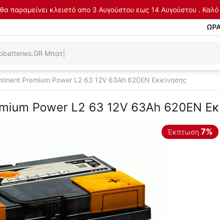
θα παραμείνει κλειστό απο 3 Αυγούστου εως 14 Αυγούστου . Καλό 
ΩΡΑ
tinent Premium Power L2 63 12V 63Ah 620EN Εκκίνησης
emium Power L2 63 12V 63Ah 620EN Εκ
7%
Έκπτωση