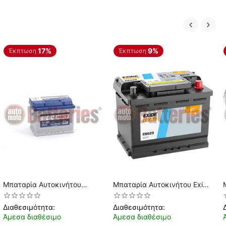
17%
9%
Έκπτωση
Έκπτωση
Μπαταρία Αυτοκινήτου
Μπαταρία Αυτοκινήτου Exide
Bosch S4005 12V 60AH-
Excell EB620 12V 62AH
540EN A-Εκκίνησης
540EN A-Εκκίνησης
Διαθεσιμότητα:
Διαθεσιμότητα:
Άμεσα διαθέσιμο
Άμεσα διαθέσιμο