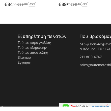
€
84
€
89
99
81
€
99
€
98
99
46
-15%
-9%
Εξυπηρέτηση πελατών
Που βρισκόμα
Τρόποι παραγγελίας
Λεωφ.Βουλιαγμένη
Τρόποι πληρωμής
Ν.Κόσμος, ΤK 1174
Τρόποι αποστολής
211 800 4747
Sitemap
Εγγύηση
sales@automotoshi
ς δικαιώματος